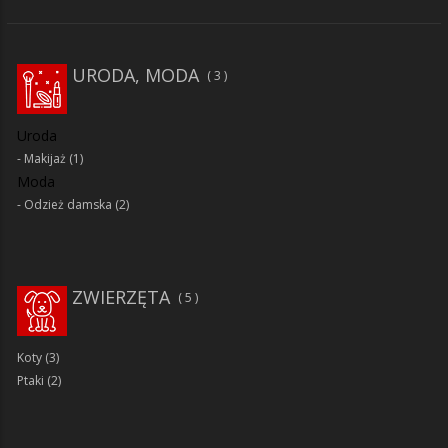
URODA, MODA
3
Uroda
Makijaż
(1)
Moda
Odzież damska
(2)
ZWIERZĘTA
5
Koty
(3)
Ptaki
(2)