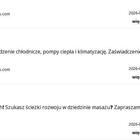
2026-
s.com
wię
zenie chłodnicze, pompy ciepła i klimatyzację. Zaświadczeni
2026-
s.com
wię
❗ Szukasz ścieżki rozwoju w dziedzinie masażu❓ Zaprasza
2026-
wię