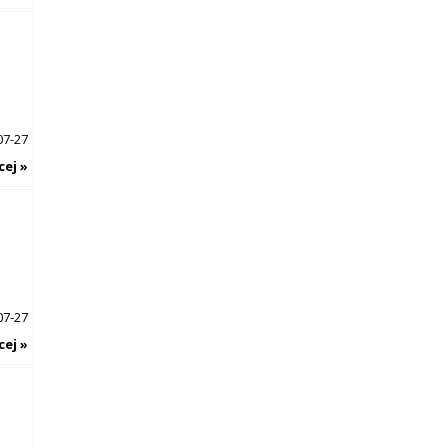
07-27
cej »
07-27
cej »