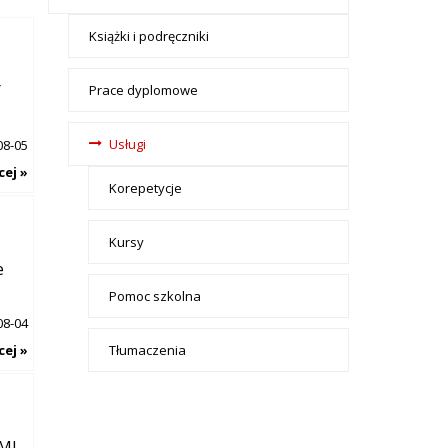
- tax -
Książki i podręczniki
menu-
Nauka
Y
Prace dyplomowe
Usługi
08-05
cej »
Korepetycje
Kursy
e
Pomoc szkolna
08-04
cej »
Tłumaczenia
AMI