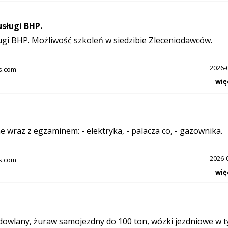
sługi BHP.
gi BHP. Możliwość szkoleń w siedzibie Zleceniodawców.
2026-
s.com
wię
wraz z egzaminem: - elektryka, - palacza co, - gazownika.
2026-
s.com
wię
dowlany, żuraw samojezdny do 100 ton, wózki jezdniowe w 