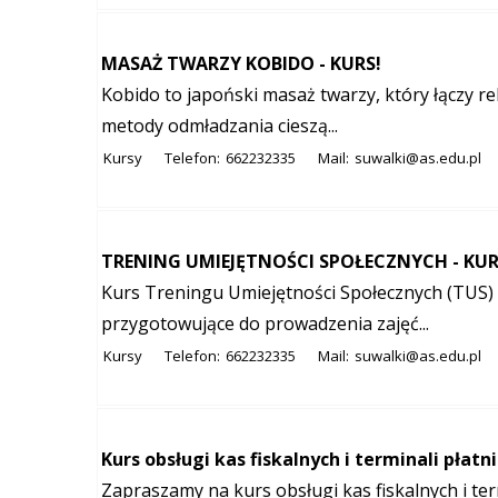
MASAŻ TWARZY KOBIDO - KURS!
Kobido to japoński masaż twarzy, który łączy rel
metody odmładzania cieszą...
Kursy
Telefon:
662232335
Mail:
suwalki@as.edu.pl
TRENING UMIEJĘTNOŚCI SPOŁECZNYCH - KUR
Kurs Treningu Umiejętności Społecznych (TUS) t
przygotowujące do prowadzenia zajęć...
Kursy
Telefon:
662232335
Mail:
suwalki@as.edu.pl
Kurs obsługi kas fiskalnych i terminali płatnic
Zapraszamy na kurs obsługi kas fiskalnych i ter