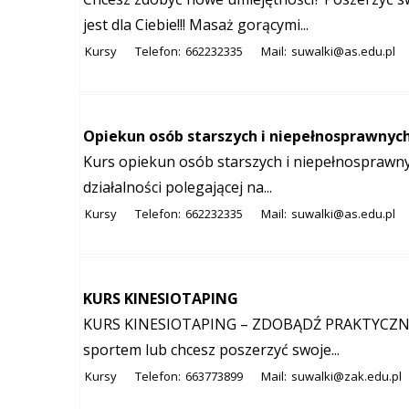
jest dla Ciebie!!! Masaż gorącymi...
Kursy
Telefon:
662232335
Mail:
suwalki@as.edu.pl
Opiekun osób starszych i niepełnosprawnych
Kurs opiekun osób starszych i niepełnosprawn
działalności polegającej na...
Kursy
Telefon:
662232335
Mail:
suwalki@as.edu.pl
KURS KINESIOTAPING
KURS KINESIOTAPING – ZDOBĄDŹ PRAKTYCZNE UM
sportem lub chcesz poszerzyć swoje...
Kursy
Telefon:
663773899
Mail:
suwalki@zak.edu.pl