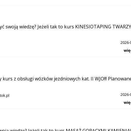
yć swoją wiedzę? Jeżeli tak to kurs KINESIOTAPING TWARZ
2026-
wię
urs z obsługi wózków jezdniowych kat. II WJO!!! Planowan
2026-
tok.pl
wię
swoją wiedzę? Jeżeli tak to kurs MASAŻ GORĄCYMI KAMIENI