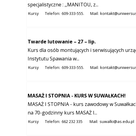
specjalistyczne : ,,MANITOU, z...
Kursy
Telefon:
609-333-555.
Mail:
kontakt@uniwersu
Twarde lutowanie – 27 – lip.
Kurs dla osób montujących i serwisujących urząd
Instytutu Spawania w...
Kursy
Telefon:
609-333-555.
Mail:
kontakt@uniwersu
MASAŻ I STOPNIA - KURS W SUWAŁKACH!
MASAŻ I STOPNIA - kurs zawodowy w Suwałkach
na 70-godzinny kurs MASAŻ I...
Kursy
Telefon:
662 232 335
Mail:
suwalki@as.edu.pl