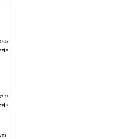
07-23
cej »
07-23
cej »
tym