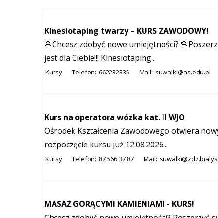
Kinesiotaping twarzy – KURS ZAWODOWY!
🌸Chcesz zdobyć nowe umiejętności? 🌸Poszerz
jest dla Ciebie!!! Kinesiotaping...
Kursy
Telefon:
662232335
Mail:
suwalki@as.edu.pl
Kurs na operatora wózka kat. II WJO
Ośrodek Kształcenia Zawodowego otwiera nowy k
rozpoczęcie kursu już 12.08.2026...
Kursy
Telefon:
87 566 37 87
Mail:
suwalki@zdz.bialys
MASAŻ GORĄCYMI KAMIENIAMI - KURS!
Chcesz zdobyć nowe umiejętności? Poszerzyć 