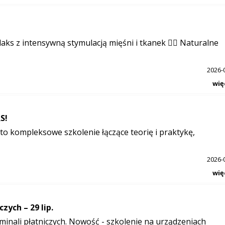
aks z intensywną stymulacją mięśni i tkanek 💆‍♀️ Naturalne
2026-
wię
S!
o kompleksowe szkolenie łączące teorię i praktykę,
2026-
wię
zych – 29 lip.
minali płatniczych. Nowość - szkolenie na urządzeniach