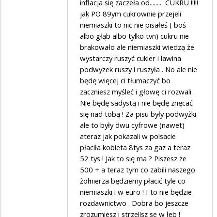
Leo
inflacja się zaczeła od........ CUKRU !!!!!
jak PO 89ym cukrownie przejeli
w
niemiaszki to nic nie pisałeś ( boś
odpowiedzi
albo głąb albo tylko tvn) cukru nie
na
brakowało ale niemiaszki wiedzą że
ło
wystarczy ruszyć cukier i lawina
podwyżek ruszy i ruszyła . No ale nie
matko
będę więcej ci tłumaczyć bo
zaczniesz myśleć i głowę ci rozwali .
Nie będę sadystą i nie będę znęcać
się nad tobą ! Za pisu były podwyżki
ale to były dwu cyfrowe (nawet)
ateraz jak pokazali w polsacie
płaciła kobieta 8tys za gaz a teraz
52 tys ! Jak to się ma ? Piszesz że
500 + a teraz tym co zabili naszego
żołnierza będziemy płacić tyle co
niemiaszki i w euro ! I to nie będzie
rozdawnictwo . Dobra bo jeszcze
zrozumiesz i strzelisz se w łeb !