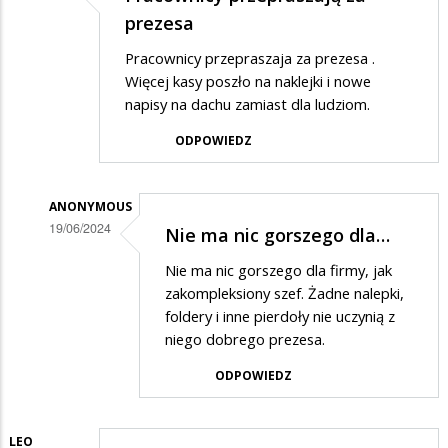
prezesa
Pracownicy przepraszaja za prezesa .
Więcej kasy poszło na naklejki i nowe
napisy na dachu zamiast dla ludziom.
ODPOWIEDZ
ANONYMOUS
19/06/2024
Nie ma nic gorszego dla…
Dodane
Nie ma nic gorszego dla firmy, jak
przez
zakompleksiony szef. Żadne nalepki,
Pracownik
foldery i inne pierdoły nie uczynią z
niego dobrego prezesa.
w
odpowiedzi
ODPOWIEDZ
na
Pracownicy
LEO