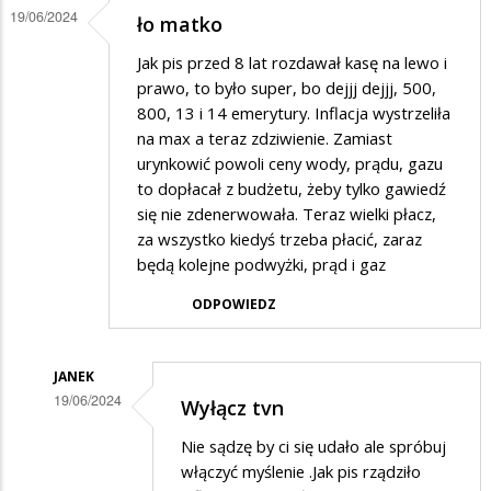
przepraszają
19/06/2024
ło matko
za
Jak pis przed 8 lat rozdawał kasę na lewo i
prezesa
prawo, to było super, bo dejjj dejjj, 500,
800, 13 i 14 emerytury. Inflacja wystrzeliła
na max a teraz zdziwienie. Zamiast
urynkowić powoli ceny wody, prądu, gazu
to dopłacał z budżetu, żeby tylko gawiedź
się nie zdenerwowała. Teraz wielki płacz,
za wszystko kiedyś trzeba płacić, zaraz
będą kolejne podwyżki, prąd i gaz
ODPOWIEDZ
JANEK
19/06/2024
Wyłącz tvn
Dodane
Nie sądzę by ci się udało ale spróbuj
przez
włączyć myślenie .Jak pis rządziło