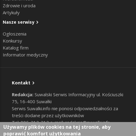
Zdrowie i uroda
Artykuły
Nasze serwisy
Ogłoszenia
Konkursy
Katalog firm
Informator medyczny
Kontakt
Redakcja:
Suwalski Serwis Informacyjny ul. Kościuszki
75, 16-400 Suwałki
Serwis Suwalki.info nie ponosi odpowiedzialności za
treści dodane przez użytkowników
Tel: 885-212-212 e-mail:
redakcja@suwalki.info
,
Używamy plików cookies na tej stronie, aby
reklama@suwalki.info
poprawić komfort użytkowania