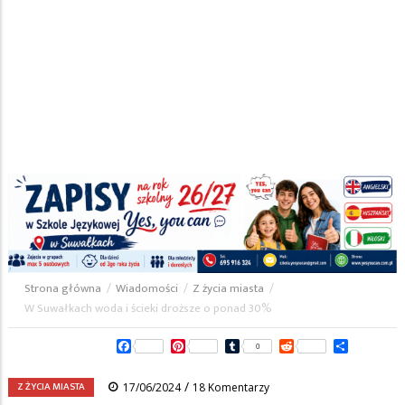
Strona główna
/
Wiadomości
/
Z życia miasta
/
Ścieżka
W Suwałkach woda i ścieki droższe o ponad 30%
nawigacyjna
Facebook
Pinterest
Tumblr
Reddit
Share
0
/
Z ŻYCIA MIASTA
17/06/2024
18 Komentarzy