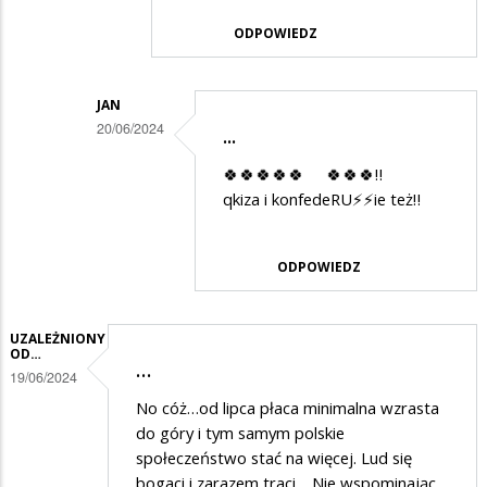
ODPOWIEDZ
JAN
20/06/2024
...
Dodane
🍀🍀🍀🍀🍀 🍀🍀🍀‼️
przez
qkiza i konfedeRU⚡️⚡️ie też‼️
Janek
w
ODPOWIEDZ
odpowiedzi
na
UZALEŻNIONY
Wyłącz
OD…
…
19/06/2024
tvn
No cóż…od lipca płaca minimalna wzrasta
do góry i tym samym polskie
społeczeństwo stać na więcej. Lud się
bogaci i zarazem traci… Nie wspominając