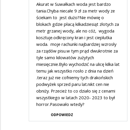
*****
Akurat w Suwałkach woda jest bardzo
***
tania.Chyba niecałe 9 zł za metr wody ze
ściekam to jest dużo?Nie mówię o
blokach gdzie płacą kilkadziesiąt złotych za
metr grzanej wody, ale no cóż, wygoda
kosztuje.odkręcony kran i jest cieplutka
woda. moje rachunki najbardziej wzrosły
za rządów pisu.w tym prąd dwukrotnie za
tyle samo kilowatów zużytych
miesięcznie.Było wychodzić na ulicę kilka lat
temu jak wszystko rosło z dnia na dzień
.teraz już nie cofniemy tych drakońskich
podwyżek sprzed paru lat.nikt cen nie
obniży. Przecież to co działo się z cenami
wszystkiego w latach 2020- 2023 to był
horror.Pasowało wtedy?
ODPOWIEDZ