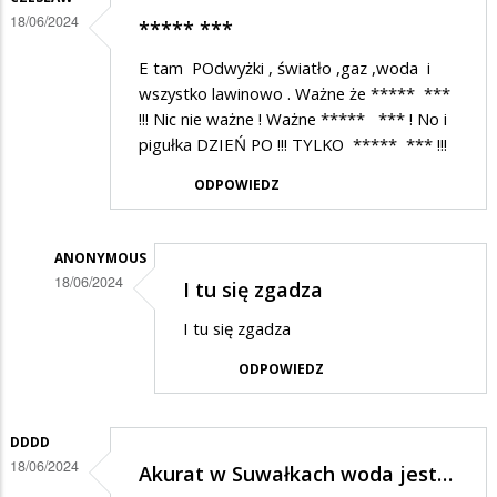
18/06/2024
***** ***
E tam POdwyżki , światło ,gaz ,woda i
wszystko lawinowo . Ważne że ***** ***
!!! Nic nie ważne ! Ważne ***** *** ! No i
pigułka DZIEŃ PO !!! TYLKO ***** *** !!!
ODPOWIEDZ
ANONYMOUS
18/06/2024
I tu się zgadza
Dodane
I tu się zgadza
przez
ODPOWIEDZ
Czesław
w
odpowiedzi
DDDD
18/06/2024
Akurat w Suwałkach woda jest…
na