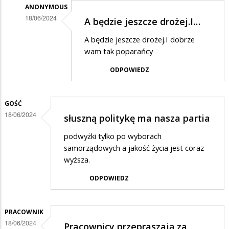
ANONYMOUS
18/06/2024
A będzie jeszcze drożej.I…
Dodane
A będzie jeszcze drożej.I dobrze
przez
wam tak poparańcy
dddd
ODPOWIEDZ
w
odpowiedzi
GOŚĆ
na
18/06/2024
słuszną politykę ma nasza partia
Akurat
w
podwyżki tylko po wyborach
samorządowych a jakość życia jest coraz
Suwałkach
wyższa.
woda
ODPOWIEDZ
jest…
PRACOWNIK
18/06/2024
Pracownicy przepraszają za