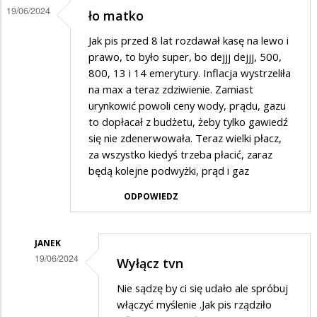
przepraszają
19/06/2024
ło matko
za
Jak pis przed 8 lat rozdawał kasę na lewo i
prezesa
prawo, to było super, bo dejjj dejjj, 500,
800, 13 i 14 emerytury. Inflacja wystrzeliła
na max a teraz zdziwienie. Zamiast
urynkowić powoli ceny wody, prądu, gazu
to dopłacał z budżetu, żeby tylko gawiedź
się nie zdenerwowała. Teraz wielki płacz,
za wszystko kiedyś trzeba płacić, zaraz
będą kolejne podwyżki, prąd i gaz
ODPOWIEDZ
JANEK
19/06/2024
Wyłącz tvn
Dodane
Nie sądzę by ci się udało ale spróbuj
przez
włączyć myślenie .Jak pis rządziło