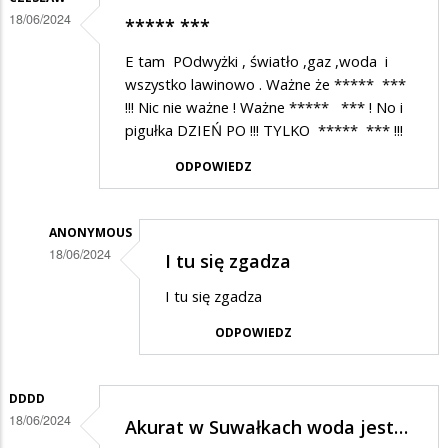
18/06/2024
***** ***
E tam POdwyżki , światło ,gaz ,woda i
wszystko lawinowo . Ważne że ***** ***
!!! Nic nie ważne ! Ważne ***** *** ! No i
pigułka DZIEŃ PO !!! TYLKO ***** *** !!!
ODPOWIEDZ
ANONYMOUS
18/06/2024
I tu się zgadza
Dodane
I tu się zgadza
przez
ODPOWIEDZ
Czesław
w
odpowiedzi
DDDD
18/06/2024
Akurat w Suwałkach woda jest…
na