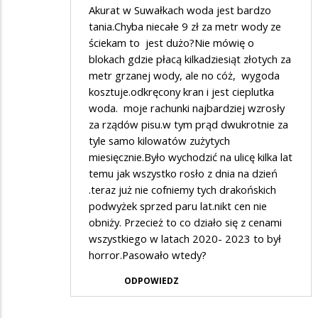
*****
Akurat w Suwałkach woda jest bardzo
***
tania.Chyba niecałe 9 zł za metr wody ze
ściekam to jest dużo?Nie mówię o
blokach gdzie płacą kilkadziesiąt złotych za
metr grzanej wody, ale no cóż, wygoda
kosztuje.odkręcony kran i jest cieplutka
woda. moje rachunki najbardziej wzrosły
za rządów pisu.w tym prąd dwukrotnie za
tyle samo kilowatów zużytych
miesięcznie.Było wychodzić na ulicę kilka lat
temu jak wszystko rosło z dnia na dzień
.teraz już nie cofniemy tych drakońskich
podwyżek sprzed paru lat.nikt cen nie
obniży. Przecież to co działo się z cenami
wszystkiego w latach 2020- 2023 to był
horror.Pasowało wtedy?
ODPOWIEDZ