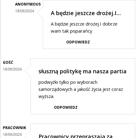
ANONYMOUS
18/06/2024
A będzie jeszcze drożej.I…
Dodane
A będzie jeszcze drożej.I dobrze
przez
wam tak poparańcy
dddd
ODPOWIEDZ
w
odpowiedzi
GOŚĆ
na
18/06/2024
słuszną politykę ma nasza partia
Akurat
w
podwyżki tylko po wyborach
samorządowych a jakość życia jest coraz
Suwałkach
wyższa.
woda
ODPOWIEDZ
jest…
PRACOWNIK
18/06/2024
Pracownicy przepraszają za