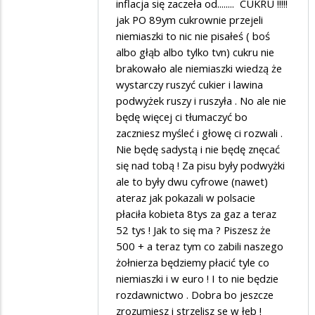
Leo
inflacja się zaczeła od........ CUKRU !!!!!
jak PO 89ym cukrownie przejeli
w
niemiaszki to nic nie pisałeś ( boś
odpowiedzi
albo głąb albo tylko tvn) cukru nie
na
brakowało ale niemiaszki wiedzą że
ło
wystarczy ruszyć cukier i lawina
podwyżek ruszy i ruszyła . No ale nie
matko
będę więcej ci tłumaczyć bo
zaczniesz myśleć i głowę ci rozwali .
Nie będę sadystą i nie będę znęcać
się nad tobą ! Za pisu były podwyżki
ale to były dwu cyfrowe (nawet)
ateraz jak pokazali w polsacie
płaciła kobieta 8tys za gaz a teraz
52 tys ! Jak to się ma ? Piszesz że
500 + a teraz tym co zabili naszego
żołnierza będziemy płacić tyle co
niemiaszki i w euro ! I to nie będzie
rozdawnictwo . Dobra bo jeszcze
zrozumiesz i strzelisz se w łeb !