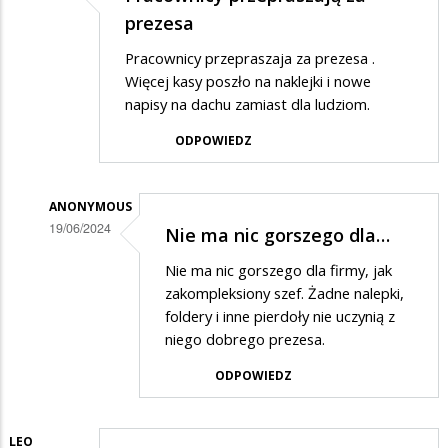
prezesa
Pracownicy przepraszaja za prezesa .
Więcej kasy poszło na naklejki i nowe
napisy na dachu zamiast dla ludziom.
ODPOWIEDZ
ANONYMOUS
19/06/2024
Nie ma nic gorszego dla…
Dodane
Nie ma nic gorszego dla firmy, jak
przez
zakompleksiony szef. Żadne nalepki,
Pracownik
foldery i inne pierdoły nie uczynią z
niego dobrego prezesa.
w
odpowiedzi
ODPOWIEDZ
na
Pracownicy
LEO