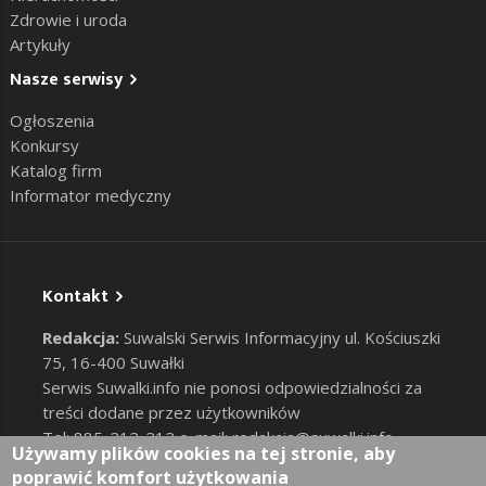
Zdrowie i uroda
Artykuły
Nasze serwisy
Ogłoszenia
Konkursy
Katalog firm
Informator medyczny
Kontakt
Redakcja:
Suwalski Serwis Informacyjny ul. Kościuszki
75, 16-400 Suwałki
Serwis Suwalki.info nie ponosi odpowiedzialności za
treści dodane przez użytkowników
Tel: 885-212-212 e-mail:
redakcja@suwalki.info
,
Używamy plików cookies na tej stronie, aby
reklama@suwalki.info
poprawić komfort użytkowania