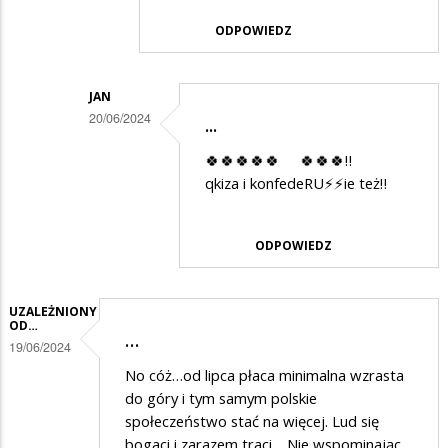
ODPOWIEDZ
JAN
20/06/2024
...
Dodane
🍀🍀🍀🍀🍀 🍀🍀🍀‼️
przez
qkiza i konfedeRU⚡️⚡️ie też‼️
Janek
w
ODPOWIEDZ
odpowiedzi
na
UZALEŻNIONY
Wyłącz
OD…
…
19/06/2024
tvn
No cóż…od lipca płaca minimalna wzrasta
do góry i tym samym polskie
społeczeństwo stać na więcej. Lud się
bogaci i zarazem traci… Nie wspominając