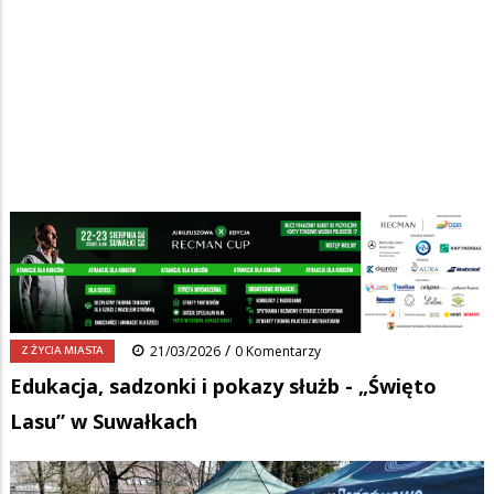
Strona główna
/
Wiadomości
/
Z życia miasta
/
Ścieżka
Edukacja, sadzonki i pokazy służb - „Święto Lasu” w Suwałkach
nawigacyjna
Facebook
Pinterest
Tumblr
Reddit
Share
0
/
Z ŻYCIA MIASTA
21/03/2026
0 Komentarzy
Edukacja, sadzonki i pokazy służb - „Święto
Lasu” w Suwałkach