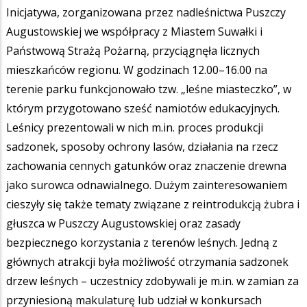
Inicjatywa, zorganizowana przez nadleśnictwa Puszczy
Augustowskiej we współpracy z Miastem Suwałki i
Państwową Strażą Pożarną, przyciągnęła licznych
mieszkańców regionu. W godzinach 12.00–16.00 na
terenie parku funkcjonowało tzw. „leśne miasteczko”, w
którym przygotowano sześć namiotów edukacyjnych.
Leśnicy prezentowali w nich m.in. proces produkcji
sadzonek, sposoby ochrony lasów, działania na rzecz
zachowania cennych gatunków oraz znaczenie drewna
jako surowca odnawialnego. Dużym zainteresowaniem
cieszyły się także tematy związane z reintrodukcją żubra i
głuszca w Puszczy Augustowskiej oraz zasady
bezpiecznego korzystania z terenów leśnych. Jedną z
głównych atrakcji była możliwość otrzymania sadzonek
drzew leśnych – uczestnicy zdobywali je m.in. w zamian za
przyniesioną makulaturę lub udział w konkursach