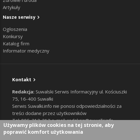
Zdrowie i uroda
Artykuły
Nasze serwisy
Ogłoszenia
Konkursy
Katalog firm
Informator medyczny
Kontakt
Redakcja:
Suwalski Serwis Informacyjny ul. Kościuszki
75, 16-400 Suwałki
Serwis Suwalki.info nie ponosi odpowiedzialności za
treści dodane przez użytkowników
Tel: 885-212-212 e-mail:
redakcja@suwalki.info
,
Używamy plików cookies na tej stronie, aby
reklama@suwalki.info
poprawić komfort użytkowania
RODO
|
Cookies