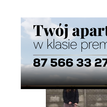
Strona główna
/
Wiadomości
/
Wiadomości z regionu
/
Ra
Ścieżka
nawigacyjna
/
WIADOMOŚCI Z REGIONU
29/11/2025
1 Komentarzy
Razem dla zwierząt – lekcja wrażliwości