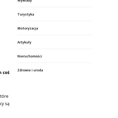
Wywiady
Turystyka
Motoryzacja
Artykuły
Nieruchomości
Zdrowie i uroda
m coś
które
cy są