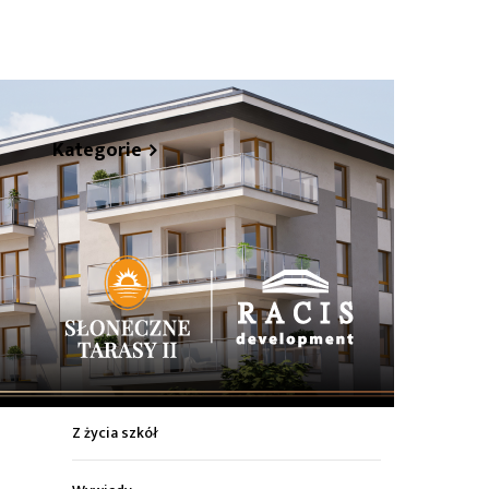
hare
Kategorie
Z życia miasta
Sport
Kultura
Wiadomości z regionu
Z życia szkół