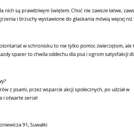
dla nich są prawdziwym świętem. Choć nie zawsze łatwe, zaw
jrzenia i brzuchy wystawione do głaskania mówią więcej niż
ontariat w schronisku to nie tylko pomoc zwierzętom, ale 
Każdy spacer to chwila oddechu dla psa i ogrom satysfakcji dl
wy?
w z psami, przez wsparcie akcji społecznych, po udział w
 i otwarte serce!
niewicza 91, Suwałki