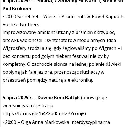
4 lipca 2025r. – Polana, Czerwony Folwark 1, Siedlisko
Pod Krukiem
• 20:00 Secret Set – Wieczór Producentów: Paweł Kapica +
Roshko Brothers
Improwizowany ambient utkany z brzmień skrzypiec,
altówki, wiolonczeli i syntezatorów modularnych. Idea
Wigrosfery zrodziła się, gdy żeglowaliśmy po Wigrach – i
bez koncertu pod gołym niebem festiwal nie byłby
kompletny. O zachodzie słońca na leśnej polanie dźwięki
popłyną jak fale jeziora, przenosząc słuchaczy w
przestrzeń pomiędzy naturą a elektroniką.
5 lipca 2025 r. – Dawne Kino Bałtyk
(obowiązuje
wcześniejsza rejestracja:
https://forms.gle/h4ZXadCuH2BYconj8)
• 20:00 – Olga Anna Markowska Interdyscyplinarna