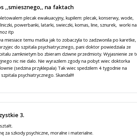
 ,,smiesznego,, na faktach
letowalem plecak ewakuacyjny, kupilem: plecak, konserwy, wode,
niczki, powerbanki, latarki, swieczki, komas, line, sznurek, worki na
 noz itp
wa miesiace temu matka jak to zobaczyla to zadzwonila po karetke,
 przyjec do szpitala psychiatrycznego, pani doktor powiedziala ze
pitalu zamknietym bo zbieram dziwne przedmioty. Wyjasnienie ze t
nego nic nie dalo. Nie wyrazilem zgody na pobyt wiec doktorka
downie (sedzina przyklepala) Tak wiec spedzilem 4 tygodnie na
szpitala psychiatrycznego. Skandal!!!
ystkie 3.
ształt.
nę za szkody psychiczne, moralne i materialne.