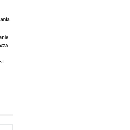
ania.
anie
acza
st