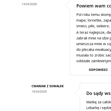
14/04/2026
Powiem wam cos
Pol roku temu skomp
mape, lornetke, zapal
smieci, piłe, siekiere,
A teraz najlepsze, d
zabrali mnie na izbe
umieszcza mnie w sz
do plecaka ewakuacyj
musiala to zrobic sa
oddziale zamknietym 
ODPOWIEDZ
CWANIAK Z SUWAŁEK
15/04/2026
Do sądy wsz
Dodane
Matkę za całok
przez
Lekarkę i sędzi