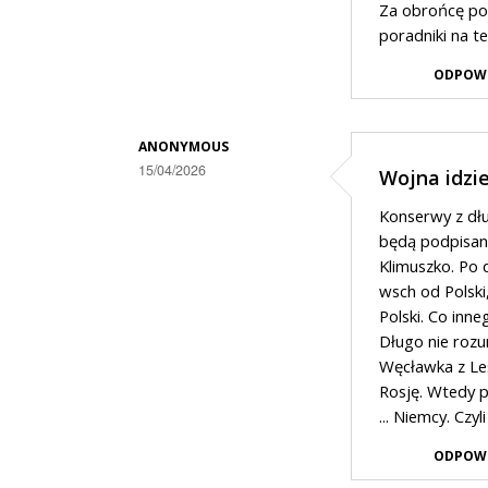
III
Za obrońcę po
poradniki na t
w
odpowiedzi
ODPOW
na
Powiem
ANONYMOUS
wam
15/04/2026
Wojna idzi
cos
Dodane
Konserwy z dłu
,,smiesznego,,
przez
będą podpisan
na
III
Klimuszko. Po 
wsch od Polski,
faktach
w
Polski. Co inn
odpowiedzi
Długo nie rozu
na
Węcławka z Les
Powiem
Rosję. Wtedy p
... Niemcy. Czy
wam
cos
ODPOW
,,smiesznego,,