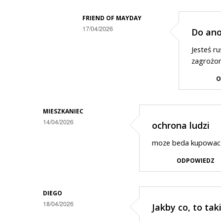
na
FRIEND OF MAYDAY
faktach
17/04/2026
Do an
Dodane
Jesteś ru
przez
zagrożon
Anonymous
O
w
odpowiedzi
MIESZKANIEC
na
14/04/2026
ochrona ludzi
Wojna
idzie
moze beda kupowac 
ODPOWIEDZ
DIEGO
18/04/2026
Jakby co, to ta