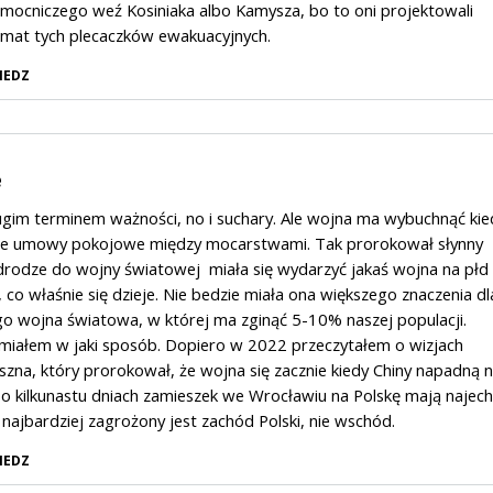
mocniczego weź Kosiniaka albo Kamysza, bo to oni projektowali
emat tych plecaczków ewakuacyjnych.
IEDZ
e
gim terminem ważności, no i suchary. Ale wojna ma wybuchnąć kie
e umowy pokojowe między mocarstwami. Tak prorokował słynny
drodze do wojny światowej miała się wydarzyć jakaś wojna na płd
 co właśnie się dzieje. Nie bedzie miała ona większego znaczenia dl
ego wojna światowa, w której ma zginąć 5-10% naszej populacji.
miałem w jaki sposób. Dopiero w 2022 przeczytałem o wizjach
zna, który prorokował, że wojna się zacznie kiedy Chiny napadną 
o kilkunastu dniach zamieszek we Wrocławiu na Polskę mają najec
li najbardziej zagrożony jest zachód Polski, nie wschód.
IEDZ