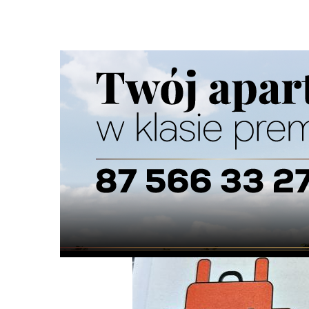
Strona główna
/
Wiadomości
/
Z życia miasta
/
Plecaki ew
Ścieżka
nawigacyjna
/
Z ŻYCIA MIASTA
14/04/2026
8 Komentarzy
Plecaki ewakuacyjne dla mieszkańców 