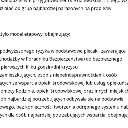
 samodzielnym przygotowaniem się do ewakuacji. Z tego wz
działań od grup najbardziej narażonych na problemy
ażyło model etapowy, obejmujący:
 podwyższonego ryzyka w podstawowe plecaki, zawierające
hociażby w Poradniku Bezpieczeństwa) do bezpiecznego
pierwszych kilku godzin/dni kryzysu.
e zamieszkujących, osób z niepełnosprawnościami, osób
ących ze wsparcia opieki środowiskowej lub usług opiekuńcz
omocy Rodzinie, opieki środowiskowej oraz innych miejskic
osób najbardziej potrzebujących odbywała się na podstawie
kowego, bez konieczności tworzenia odrębnego systemu na
ych dla osób najbardziej potrzebujących wsparcia, obejmują