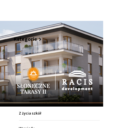
hare
Kategorie
Z życia miasta
Sport
Kultura
Wiadomości z regionu
Z życia szkół