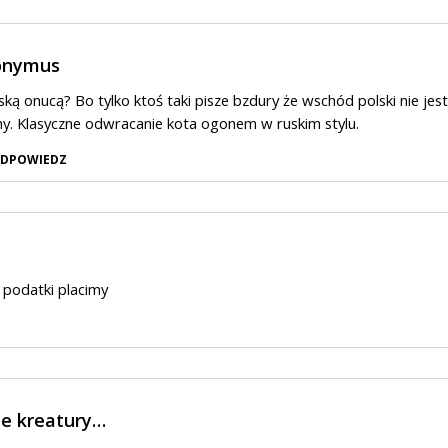
onymus
ską onucą? Bo tylko ktoś taki pisze bzdury że wschód polski nie jest
y. Klasyczne odwracanie kota ogonem w ruskim stylu.
DPOWIEDZ
podatki placimy
kie kreatury…