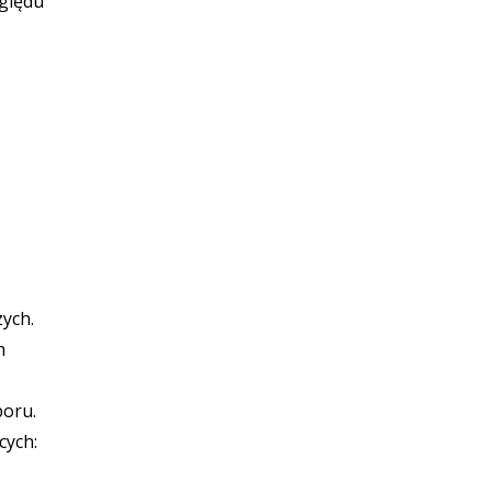
ględu
ych.
h
boru.
cych: