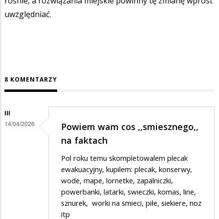
rośnie, a rozwiązania miejskie powinny tę zmianę wprost
uwzględniać.
8 KOMENTARZY
III
14/04/2026
Powiem wam cos ,,smiesznego,,
na faktach
Pol roku temu skompletowalem plecak
ewakuacyjny, kupilem: plecak, konserwy,
wode, mape, lornetke, zapalniczki,
powerbanki, latarki, swieczki, komas, line,
sznurek, worki na smieci, piłe, siekiere, noz
itp