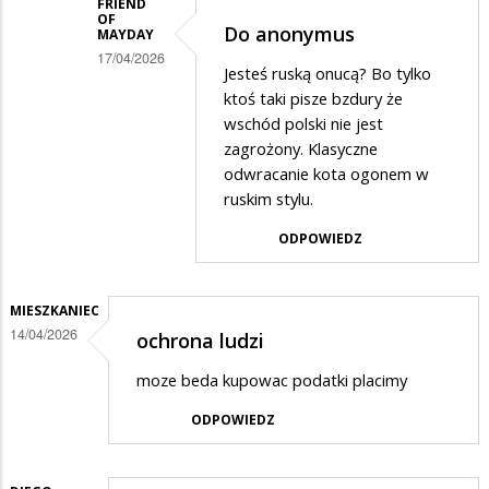
FRIEND
OF
Do anonymus
MAYDAY
17/04/2026
Jesteś ruską onucą? Bo tylko
Dodane
ktoś taki pisze bzdury że
przez
wschód polski nie jest
zagrożony. Klasyczne
Anonymous
odwracanie kota ogonem w
w
ruskim stylu.
odpowiedzi
ODPOWIEDZ
na
Wojna
idzie
MIESZKANIEC
14/04/2026
ochrona ludzi
moze beda kupowac podatki placimy
ODPOWIEDZ