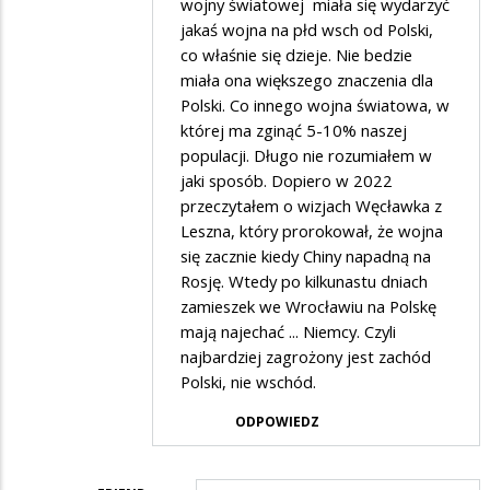
wojny światowej miała się wydarzyć
Powiem
jakaś wojna na płd wsch od Polski,
co właśnie się dzieje. Nie bedzie
wam
miała ona większego znaczenia dla
cos
Polski. Co innego wojna światowa, w
,,smiesznego,,
której ma zginąć 5-10% naszej
na
populacji. Długo nie rozumiałem w
jaki sposób. Dopiero w 2022
faktach
przeczytałem o wizjach Węcławka z
Leszna, który prorokował, że wojna
się zacznie kiedy Chiny napadną na
Rosję. Wtedy po kilkunastu dniach
zamieszek we Wrocławiu na Polskę
mają najechać ... Niemcy. Czyli
najbardziej zagrożony jest zachód
Polski, nie wschód.
ODPOWIEDZ