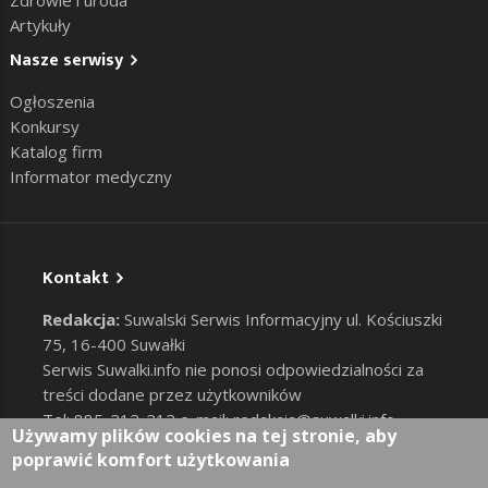
Artykuły
Nasze serwisy
Ogłoszenia
Konkursy
Katalog firm
Informator medyczny
Kontakt
Redakcja:
Suwalski Serwis Informacyjny ul. Kościuszki
75, 16-400 Suwałki
Serwis Suwalki.info nie ponosi odpowiedzialności za
treści dodane przez użytkowników
Tel: 885-212-212 e-mail:
redakcja@suwalki.info
,
Używamy plików cookies na tej stronie, aby
reklama@suwalki.info
poprawić komfort użytkowania
RODO
|
Cookies