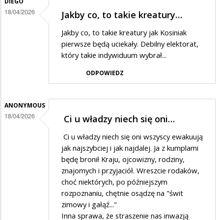
DIEGO
18/04/2026
Jakby co, to takie kreatury…
Jakby co, to takie kreatury jak Kosiniak
pierwsze będą uciekały. Debilny elektorat,
który takie indywiduum wybrał...
ODPOWIEDZ
ANONYMOUS
18/04/2026
Ci u władzy niech się oni…
Ci u władzy niech się oni wszyscy ewakuują
jak najszybciej i jak najdalej. Ja z kumplami
będę bronił Kraju, ojcowizny, rodziny,
znajomych i przyjaciół. Wreszcie rodaków,
choć niektórych, po późniejszym
rozpoznaniu, chętnie osądzę na "‌świt
zimowy i gałąź..."
Inna sprawa, że straszenie nas inwazją