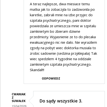
A teraz najlepsze, dwa miesiace temu
matka jak to zobaczyla to zadzwonila po
karetke, zabrali mnie na izbe przyjec do
szpitala psychiatrycznego, pani doktor
powiedziala ze umieszcza mnie w szpitalu
zamknietym bo zbieram dziwne
przedmioty. Wyjasnienie ze to do plecaka
ewakuacyjnego nic nie dalo. Nie wyrazilem
zgody na pobyt wiec doktorka musiala to
zrobic sadownie (sedzina przyklepala) Tak
wiec spedzilem 4 tygodnie na oddziale
zamknietym szpitala psychiatrycznego.
Skandal!!!
ODPOWIEDZ
CWANIAK
Z
Do sądy wszystkie 3.
SUWAŁEK
15/04/2026