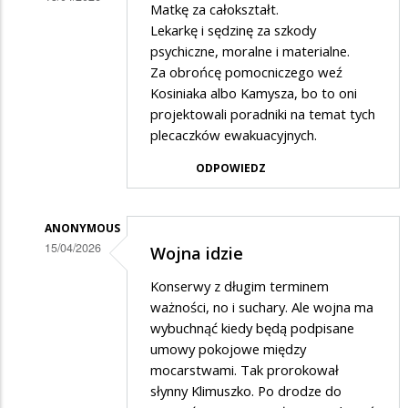
Matkę za całokształt.
Dodane
Lekarkę i sędzinę za szkody
przez
psychiczne, moralne i materialne.
Za obrońcę pomocniczego weź
III
Kosiniaka albo Kamysza, bo to oni
w
projektowali poradniki na temat tych
odpowiedzi
plecaczków ewakuacyjnych.
na
ODPOWIEDZ
Powiem
wam
ANONYMOUS
cos
15/04/2026
Wojna idzie
,,smiesznego,,
Dodane
na
Konserwy z długim terminem
przez
ważności, no i suchary. Ale wojna ma
faktach
III
wybuchnąć kiedy będą podpisane
umowy pokojowe między
w
mocarstwami. Tak prorokował
odpowiedzi
słynny Klimuszko. Po drodze do
na