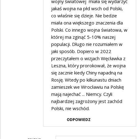
wojny światowej miała się wydarzyć
Powiem
jakaś wojna na płd wsch od Polski,
co właśnie się dzieje. Nie bedzie
wam
miała ona większego znaczenia dla
cos
Polski. Co innego wojna światowa, w
,,smiesznego,,
której ma zginąć 5-10% naszej
na
populacji. Długo nie rozumiałem w
jaki sposób. Dopiero w 2022
faktach
przeczytałem o wizjach Węcławka z
Leszna, który prorokował, że wojna
się zacznie kiedy Chiny napadną na
Rosję. Wtedy po kilkunastu dniach
zamieszek we Wrocławiu na Polskę
mają najechać ... Niemcy. Czyli
najbardziej zagrożony jest zachód
Polski, nie wschód.
ODPOWIEDZ