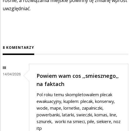
rośnie, a rozwiązania miejskie powinny tę zmianę wprost
uwzględniać.
8 KOMENTARZY
III
14/04/2026
Powiem wam cos ,,smiesznego,,
na faktach
Pol roku temu skompletowalem plecak
ewakuacyjny, kupilem: plecak, konserwy,
wode, mape, lornetke, zapalniczki,
powerbanki, latarki, swieczki, komas, line,
sznurek, worki na smieci, piłe, siekiere, noz
itp