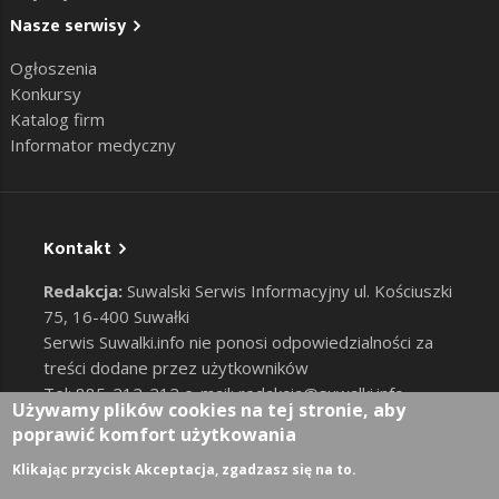
Nasze serwisy
Ogłoszenia
Konkursy
Katalog firm
Informator medyczny
Kontakt
Redakcja:
Suwalski Serwis Informacyjny ul. Kościuszki
75, 16-400 Suwałki
Serwis Suwalki.info nie ponosi odpowiedzialności za
treści dodane przez użytkowników
Tel: 885-212-212 e-mail:
redakcja@suwalki.info
,
Używamy plików cookies na tej stronie, aby
reklama@suwalki.info
poprawić komfort użytkowania
RODO
|
Cookies
Zaloguj
Klikając przycisk Akceptacja, zgadzasz się na to.
User account menu