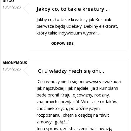
DIEGO
18/04/2026
Jakby co, to takie kreatury…
Jakby co, to takie kreatury jak Kosiniak
pierwsze będą uciekały. Debilny elektorat,
który takie indywiduum wybrał...
ODPOWIEDZ
ANONYMOUS
18/04/2026
Ci u władzy niech się oni…
Ci u władzy niech się oni wszyscy ewakuują
jak najszybciej i jak najdalej. Ja z kumplami
będę bronił Kraju, ojcowizny, rodziny,
znajomych i przyjaciół. Wreszcie rodaków,
choć niektórych, po późniejszym
rozpoznaniu, chętnie osądzę na "‌świt
zimowy i gałąź..."
Inna sprawa, że straszenie nas inwazją