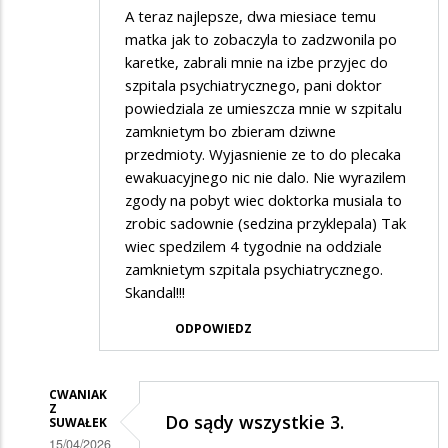
A teraz najlepsze, dwa miesiace temu
matka jak to zobaczyla to zadzwonila po
karetke, zabrali mnie na izbe przyjec do
szpitala psychiatrycznego, pani doktor
powiedziala ze umieszcza mnie w szpitalu
zamknietym bo zbieram dziwne
przedmioty. Wyjasnienie ze to do plecaka
ewakuacyjnego nic nie dalo. Nie wyrazilem
zgody na pobyt wiec doktorka musiala to
zrobic sadownie (sedzina przyklepala) Tak
wiec spedzilem 4 tygodnie na oddziale
zamknietym szpitala psychiatrycznego.
Skandal!!!
ODPOWIEDZ
CWANIAK
Z
Do sądy wszystkie 3.
SUWAŁEK
15/04/2026