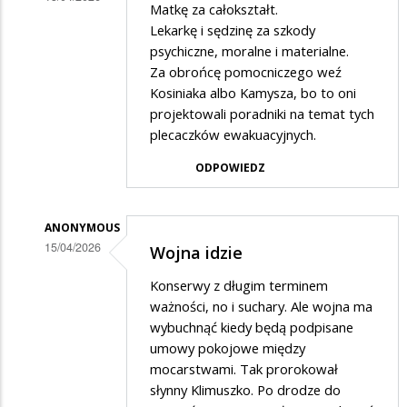
Matkę za całokształt.
Dodane
Lekarkę i sędzinę za szkody
przez
psychiczne, moralne i materialne.
Za obrońcę pomocniczego weź
III
Kosiniaka albo Kamysza, bo to oni
w
projektowali poradniki na temat tych
odpowiedzi
plecaczków ewakuacyjnych.
na
ODPOWIEDZ
Powiem
wam
ANONYMOUS
cos
15/04/2026
Wojna idzie
,,smiesznego,,
Dodane
na
Konserwy z długim terminem
przez
ważności, no i suchary. Ale wojna ma
faktach
III
wybuchnąć kiedy będą podpisane
umowy pokojowe między
w
mocarstwami. Tak prorokował
odpowiedzi
słynny Klimuszko. Po drodze do
na