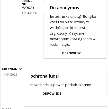
FRIEND
OF
Do anonymus
MAYDAY
17/04/2026
Jesteś ruską onucą? Bo tylko
Dodane
ktoś taki pisze bzdury że
przez
wschód polski nie jest
zagrożony. Klasyczne
Anonymous
odwracanie kota ogonem w
w
ruskim stylu.
odpowiedzi
ODPOWIEDZ
na
Wojna
idzie
MIESZKANIEC
14/04/2026
ochrona ludzi
moze beda kupowac podatki placimy
ODPOWIEDZ