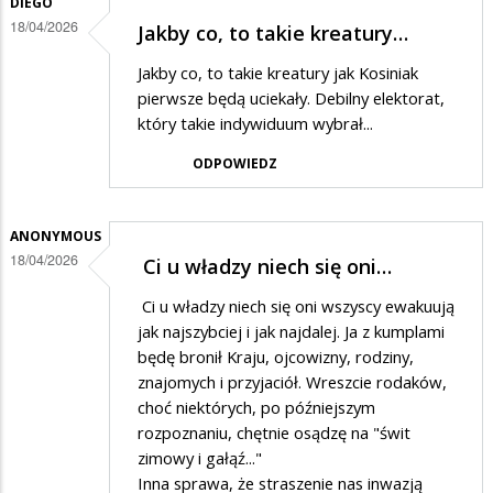
DIEGO
18/04/2026
Jakby co, to takie kreatury…
Jakby co, to takie kreatury jak Kosiniak
pierwsze będą uciekały. Debilny elektorat,
który takie indywiduum wybrał...
ODPOWIEDZ
ANONYMOUS
18/04/2026
Ci u władzy niech się oni…
Ci u władzy niech się oni wszyscy ewakuują
jak najszybciej i jak najdalej. Ja z kumplami
będę bronił Kraju, ojcowizny, rodziny,
znajomych i przyjaciół. Wreszcie rodaków,
choć niektórych, po późniejszym
rozpoznaniu, chętnie osądzę na "‌świt
zimowy i gałąź..."
Inna sprawa, że straszenie nas inwazją