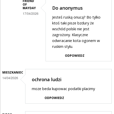
FRIEND
OF
Do anonymus
MAYDAY
17/04/2026
Jesteś ruską onucą? Bo tylko
Dodane
ktoś taki pisze bzdury że
przez
wschód polski nie jest
zagrożony. Klasyczne
Anonymous
odwracanie kota ogonem w
w
ruskim stylu.
odpowiedzi
ODPOWIEDZ
na
Wojna
idzie
MIESZKANIEC
14/04/2026
ochrona ludzi
moze beda kupowac podatki placimy
ODPOWIEDZ