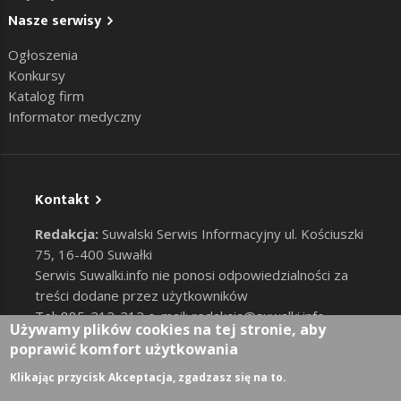
Nasze serwisy
Ogłoszenia
Konkursy
Katalog firm
Informator medyczny
Kontakt
Redakcja:
Suwalski Serwis Informacyjny ul. Kościuszki
75, 16-400 Suwałki
Serwis Suwalki.info nie ponosi odpowiedzialności za
treści dodane przez użytkowników
Tel: 885-212-212 e-mail:
redakcja@suwalki.info
,
Używamy plików cookies na tej stronie, aby
reklama@suwalki.info
poprawić komfort użytkowania
RODO
|
Cookies
Zaloguj
Klikając przycisk Akceptacja, zgadzasz się na to.
User account menu