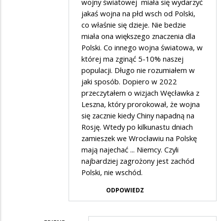
wojny światowej miała się wydarzyć
Powiem
jakaś wojna na płd wsch od Polski,
co właśnie się dzieje. Nie bedzie
wam
miała ona większego znaczenia dla
cos
Polski. Co innego wojna światowa, w
,,smiesznego,,
której ma zginąć 5-10% naszej
na
populacji. Długo nie rozumiałem w
jaki sposób. Dopiero w 2022
faktach
przeczytałem o wizjach Węcławka z
Leszna, który prorokował, że wojna
się zacznie kiedy Chiny napadną na
Rosję. Wtedy po kilkunastu dniach
zamieszek we Wrocławiu na Polskę
mają najechać ... Niemcy. Czyli
najbardziej zagrożony jest zachód
Polski, nie wschód.
ODPOWIEDZ