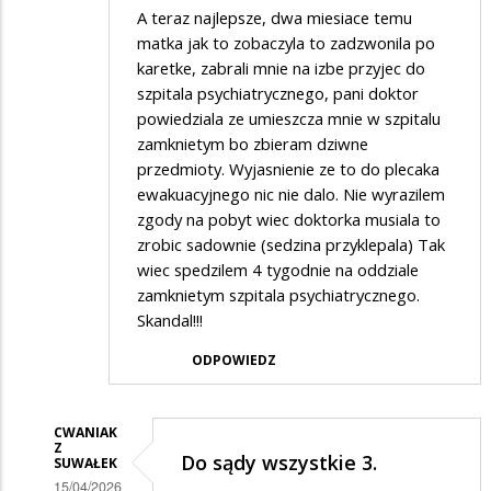
A teraz najlepsze, dwa miesiace temu
matka jak to zobaczyla to zadzwonila po
karetke, zabrali mnie na izbe przyjec do
szpitala psychiatrycznego, pani doktor
powiedziala ze umieszcza mnie w szpitalu
zamknietym bo zbieram dziwne
przedmioty. Wyjasnienie ze to do plecaka
ewakuacyjnego nic nie dalo. Nie wyrazilem
zgody na pobyt wiec doktorka musiala to
zrobic sadownie (sedzina przyklepala) Tak
wiec spedzilem 4 tygodnie na oddziale
zamknietym szpitala psychiatrycznego.
Skandal!!!
ODPOWIEDZ
CWANIAK
Z
Do sądy wszystkie 3.
SUWAŁEK
15/04/2026