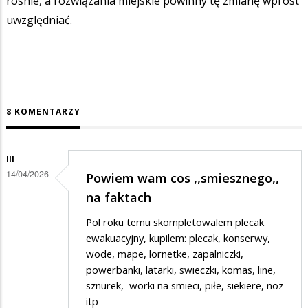
rośnie, a rozwiązania miejskie powinny tę zmianę wprost
uwzględniać.
8 KOMENTARZY
III
14/04/2026
Powiem wam cos ,,smiesznego,,
na faktach
Pol roku temu skompletowalem plecak
ewakuacyjny, kupilem: plecak, konserwy,
wode, mape, lornetke, zapalniczki,
powerbanki, latarki, swieczki, komas, line,
sznurek, worki na smieci, piłe, siekiere, noz
itp