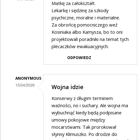
Matkę za całokształt.
Dodane
Lekarkę i sędzinę za szkody
przez
psychiczne, moralne i materialne.
Za obrońcę pomocniczego weź
III
Kosiniaka albo Kamysza, bo to oni
w
projektowali poradniki na temat tych
odpowiedzi
plecaczków ewakuacyjnych.
na
ODPOWIEDZ
Powiem
wam
ANONYMOUS
cos
15/04/2026
Wojna idzie
,,smiesznego,,
Dodane
na
Konserwy z długim terminem
przez
ważności, no i suchary. Ale wojna ma
faktach
III
wybuchnąć kiedy będą podpisane
umowy pokojowe między
w
mocarstwami. Tak prorokował
odpowiedzi
słynny Klimuszko. Po drodze do
na