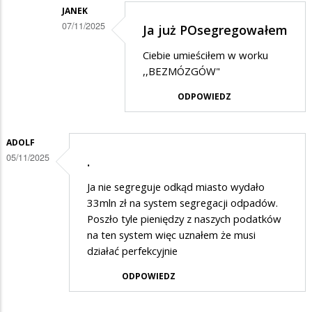
JANEK
Po
07/11/2025
Ja już POsegregowałem
ostatniej
Dodane
waszej
Ciebie umieściłem w worku
przez
,,BEZMÓZGÓW"
podwyzce
Hall
za
ODPOWIEDZ
Anonim
smieci
w
przestalem
ADOLF
odpowiedzi
je
05/11/2025
.
na
segregowac
Segregacja
Ja nie segreguje odkąd miasto wydało
33mln zł na system segregacji odpadów.
Poszło tyle pieniędzy z naszych podatków
na ten system więc uznałem że musi
działać perfekcyjnie
ODPOWIEDZ