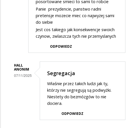
posortowane smieci to sami to robcie
Panie prezydencie, panstwo radni
pretensje mozecie miec co najwyzej sami
do siebie
Jest cos takiego jak konsekwencje swoich
czynow, zwlaszcza tych nie przemyslanych
ODPOWIEDZ
HALL
ANONIM
Segregacja
07/11/2025
Dodane
Właśnie przez takich ludzi jak ty,
którzy nie segregują są podwyżki.
przez
Niestety do bezmózgów to nie
Anonymous
dociera.
w
ODPOWIEDZ
odpowiedzi
na