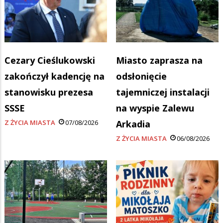
Cezary Cieślukowski
Miasto zaprasza na
zakończył kadencję na
odsłonięcie
stanowisku prezesa
tajemniczej instalacji
SSSE
na wyspie Zalewu
Z ŻYCIA MIASTA
07/08/2026
Arkadia
Z ŻYCIA MIASTA
06/08/2026