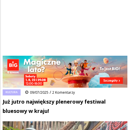
Strona główna
/
Wiadomości
/
Kultura
/
Ścieżka
Już jutro największy plenerowy festiwal bluesowy w kraju!
nawigacyjna
Facebook
Pinterest
Tumblr
Reddit
Share
0
/
KULTURA
09/07/2025
2 Komentarzy
Już jutro największy plenerowy festiwal
bluesowy w kraju!