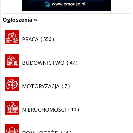
Ogłoszenia »
PRACA
556
BUDOWNICTWO
42
MOTORYZACJA
7
NIERUCHOMOŚCI
10
DOM I OGRÓD
16