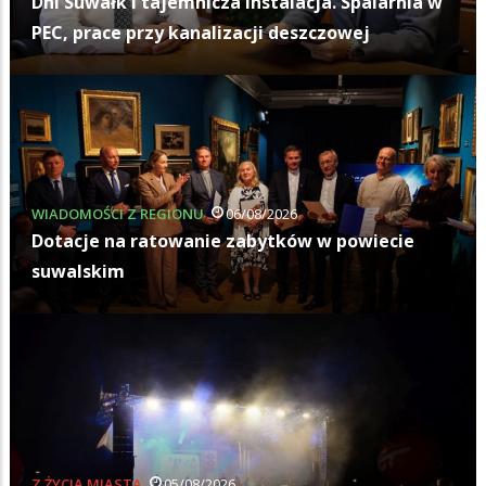
Dni Suwałk i tajemnicza instalacja. Spalarnia w
PEC, prace przy kanalizacji deszczowej
WIADOMOŚCI Z REGIONU
06/08/2026
Dotacje na ratowanie zabytków w powiecie
suwalskim
Z ŻYCIA MIASTA
05/08/2026