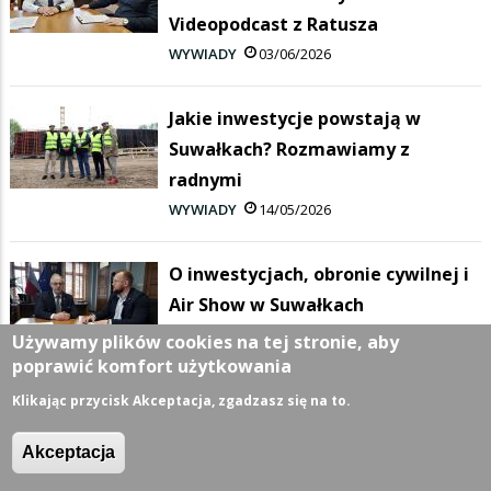
Videopodcast z Ratusza
WYWIADY
03/06/2026
Jakie inwestycje powstają w
Suwałkach? Rozmawiamy z
radnymi
WYWIADY
14/05/2026
O inwestycjach, obronie cywilnej i
Air Show w Suwałkach
WYWIADY
08/05/2026
Używamy plików cookies na tej stronie, aby
poprawić komfort użytkowania
Klikając przycisk Akceptacja, zgadzasz się na to.
więcej »
Akceptacja