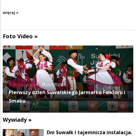
więcej »
Foto Video »
KULTURA
11/07/2026
Budka Suflera zagrała na Suwałki Blues Festival
Wywiady »
Dni Suwałk i tajemnicza instalacja.