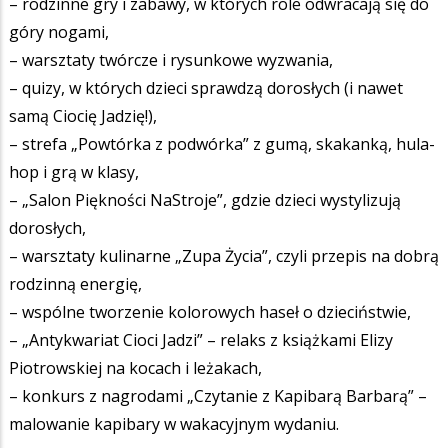
– rodzinne gry i zabawy, w których role odwracają się do
góry nogami,
– warsztaty twórcze i rysunkowe wyzwania,
– quizy, w których dzieci sprawdzą dorosłych (i nawet
samą Ciocię Jadzię!),
– strefa „Powtórka z podwórka” z gumą, skakanką, hula-
hop i grą w klasy,
– „Salon Piękności NaStroje”, gdzie dzieci wystylizują
dorosłych,
– warsztaty kulinarne „Zupa Życia”, czyli przepis na dobrą
rodzinną energię,
– wspólne tworzenie kolorowych haseł o dzieciństwie,
– „Antykwariat Cioci Jadzi” – relaks z książkami Elizy
Piotrowskiej na kocach i leżakach,
– konkurs z nagrodami „Czytanie z Kapibarą Barbarą” –
malowanie kapibary w wakacyjnym wydaniu.