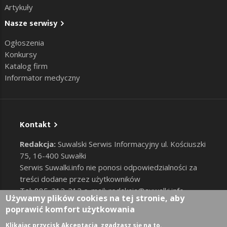
Artykuły
Nasze serwisy
Ogłoszenia
Konkursy
Katalog firm
Informator medyczny
Kontakt
Redakcja:
Suwalski Serwis Informacyjny ul. Kościuszki
75, 16-400 Suwałki
Serwis Suwalki.info nie ponosi odpowiedzialności za
treści dodane przez użytkowników
Tel: 885-212-212 e-mail:
redakcja@suwalki.info
,
Używamy plików cookies na tej stronie, aby
reklama@suwalki.info
poprawić komfort użytkowania
RODO
|
Cookies
Zaloguj
Klikając przycisk Akceptacja, zgadzasz się na to.