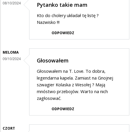
podczas
08/10/2024
Pytanko takie mam
Dni
Kto do cholery układał tę listę ?
Suwałk
Nazwisko !!!
ODPOWIEDZ
MELOMA
09/10/2024
Głosowałem
Głosowałem na T. Love. To dobra,
legendarna kapela. Zamiast na Gnojnej
szwagier Kolaska z Wesołej ? Mają
mnóstwo przebojów. Warto na nich
zagłosować.
ODPOWIEDZ
CZORT