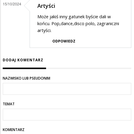
jaja
15/10/2024
Artyści
Może jakiś inny gatunek byście dali w
końcu. Pop,dance,disco polo, zagraniczni
artyści.
ODPOWIEDZ
DODAJ KOMENTARZ
NAZWISKO LUB PSEUDONIM
TEMAT
KOMENTARZ