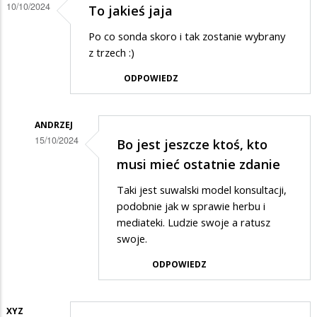
10/10/2024
To jakieś jaja
Po co sonda skoro i tak zostanie wybrany
z trzech :)
ODPOWIEDZ
ANDRZEJ
15/10/2024
Bo jest jeszcze ktoś, kto
Dodane
musi mieć ostatnie zdanie
przez
Taki jest suwalski model konsultacji,
Czort
podobnie jak w sprawie herbu i
w
mediateki. Ludzie swoje a ratusz
swoje.
odpowiedzi
na
ODPOWIEDZ
To
jakieś
XYZ