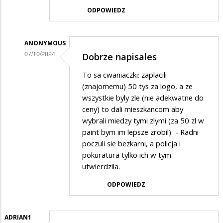
ODPOWIEDZ
ANONYMOUS
07/10/2024
Dobrze napisales
Dodane
To sa cwaniaczki: zaplacili
przez
(znajomemu) 50 tys za logo, a ze
Mamrot
wszystkie byly zle (nie adekwatne do
ceny) to dali mieszkancom aby
w
wybrali miedzy tymi zlymi (za 50 zl w
odpowiedzi
paint bym im lepsze zrobil) - Radni
na
poczuli sie bezkarni, a policja i
Suwalczanie
pokuratura tylko ich w tym
utwierdzila.
mogą
wybrać
ODPOWIEDZ
kto
wystąpi
ADRIAN1