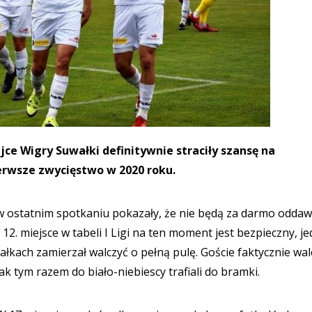
ejce Wigry Suwałki definitywnie straciły szansę na
pierwsze zwycięstwo w 2020 roku.
le w ostatnim spotkaniu pokazały, że nie będą za darmo odda
2. miejsce w tabeli I Ligi na ten moment jest bezpieczny, j
kach zamierzał walczyć o pełną pulę. Goście faktycznie walcz
k tym razem do biało-niebiescy trafiali do bramki.