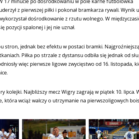
. W 17 minucie po dośrodkowaniu w pole karne futbolówka
derzył z pierwszej piłki i pokonał bramkarza rywali. Wynik us
 wykorzystał dośrodkowanie z rzutu wolnego. W międzyczasi
ę pozycji spalonej i jej nie uznał.
u stron, jednak bez efektu w postaci bramki. Najgroźniejszą
aniach. Piłka po strzale z dystansu odbiła się jednak od sł
dniosły więc pierwsze ligowe zwycięstwo od 16. listopada, ki
ice.
 kolejki. Najbliższy mecz Wigry zagrają w piątek 10. lipca. 
, która wciąż walczy o utrzymanie na pierwszoligowych boi