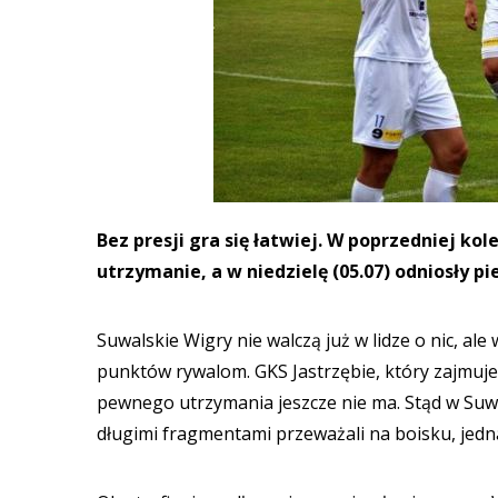
Bez presji gra się łatwiej. W poprzedniej kol
utrzymanie, a w niedzielę (05.07) odniosły 
Suwalskie Wigry nie walczą już w lidze o nic, a
punktów rywalom. GKS Jastrzębie, który zajmuje 1
pewnego utrzymania jeszcze nie ma. Stąd w Suwał
długimi fragmentami przeważali na boisku, jedna