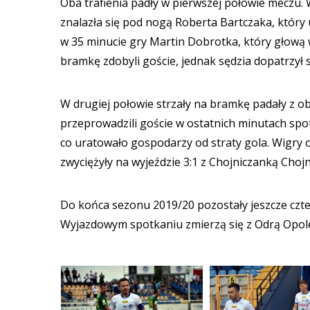
Oba trafienia padły w pierwszej połowie meczu
znalazła się pod nogą Roberta Bartczaka, który u
w 35 minucie gry Martin Dobrotka, który głową
bramkę zdobyli goście, jednak sędzia dopatrzył si
W drugiej połowie strzały na bramkę padały z ob
przeprowadzili goście w ostatnich minutach spotk
co uratowało gospodarzy od straty gola. Wigry o
zwyciężyły na wyjeździe 3:1 z Chojniczanką Chojn
Do końca sezonu 2019/20 pozostały jeszcze cztery
Wyjazdowym spotkaniu zmierzą się z Odrą Opole