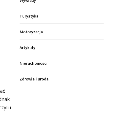
Wywiady
Turystyka
Motoryzacja
Artykuły
Nieruchomości
Zdrowie i uroda
wać
ednak
yli i