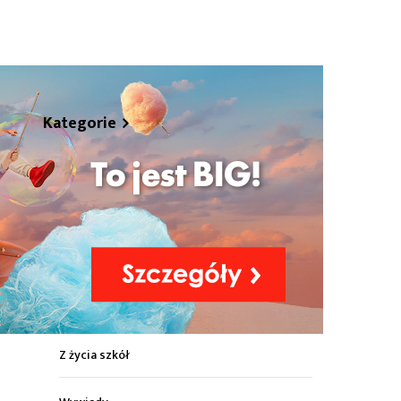
hare
Kategorie
Z życia miasta
Sport
Kultura
Wiadomości z regionu
Z życia szkół