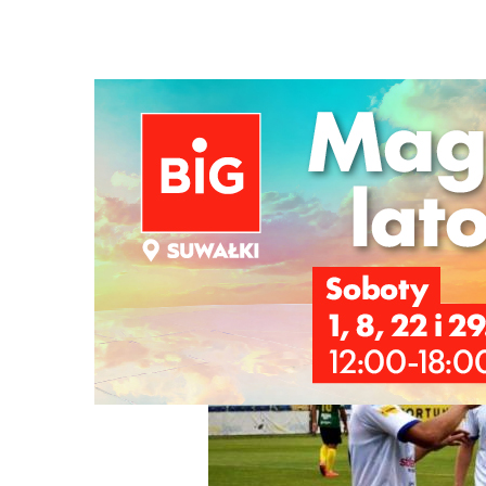
Strona główna
/
Wiadomości
/
Sport
/
Zwycięstwo na poc
Ścieżka
nawigacyjna
/
SPORT
06/07/2020
0 Komentarzy
Zwycięstwo na pocieszenie