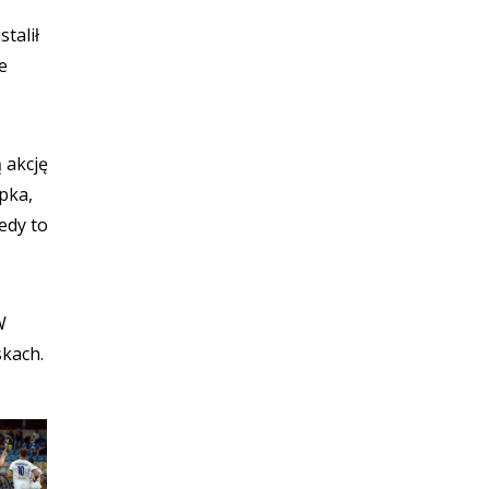
talił
e
 akcję
upka,
edy to
W
skach.