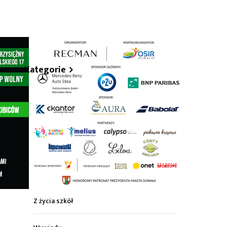
hare
Kategorie
Z życia miasta
Sport
Kultura
Wiadomości z regionu
Z życia szkół