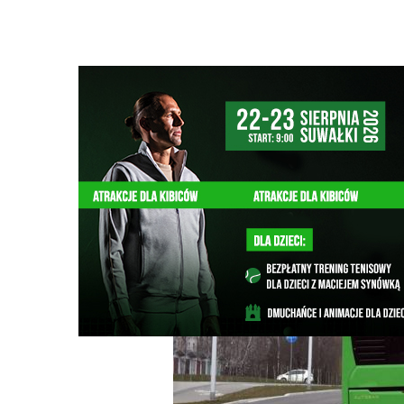
Strona główna
/
Wiadomości
/
Motoryzacja
/
Przepełnion
Ścieżka
nawigacyjna
/
MOTORYZACJA
08/05/2025
3 Komentarzy
Przepełnione autobusy w godzinach szc