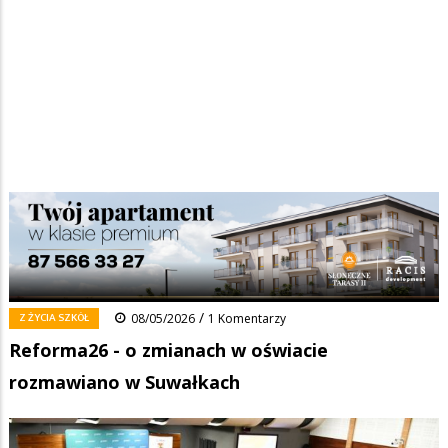
Strona główna
/
Wiadomości
/
Z życia szkół
/
Ścieżka
Reforma26 - o zmianach w oświacie rozmawiano w Suwałkach
nawigacyjna
Facebook
Pinterest
Tumblr
Reddit
Share
0
/
Z ŻYCIA SZKÓŁ
08/05/2026
1 Komentarzy
Reforma26 - o zmianach w oświacie
rozmawiano w Suwałkach