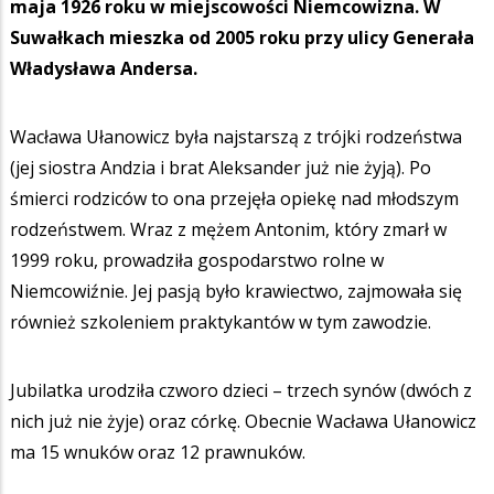
maja 1926 roku w miejscowości Niemcowizna. W
Suwałkach mieszka od 2005 roku przy ulicy Generała
Władysława Andersa.
​Wacława Ułanowicz była najstarszą z trójki rodzeństwa
(jej siostra Andzia i brat Aleksander już nie żyją). Po
śmierci rodziców to ona przejęła opiekę nad młodszym
rodzeństwem. Wraz z mężem Antonim, który zmarł w
1999 roku, prowadziła gospodarstwo rolne w
Niemcowiźnie. Jej pasją było krawiectwo, zajmowała się
również szkoleniem praktykantów w tym zawodzie.
​Jubilatka urodziła czworo dzieci – trzech synów (dwóch z
nich już nie żyje) oraz córkę. Obecnie Wacława Ułanowicz
ma 15 wnuków oraz 12 prawnuków.