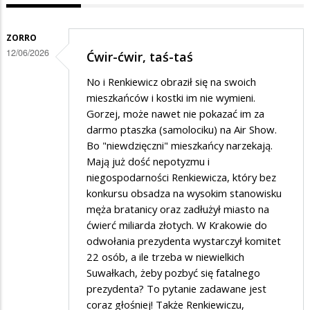
ZORRO
12/06/2026
Ćwir-ćwir, taś-taś
No i Renkiewicz obraził się na swoich
mieszkańców i kostki im nie wymieni.
Gorzej, może nawet nie pokazać im za
darmo ptaszka (samolociku) na Air Show.
Bo "niewdzięczni" mieszkańcy narzekają.
Mają już dość nepotyzmu i
niegospodarności Renkiewicza, który bez
konkursu obsadza na wysokim stanowisku
męża bratanicy oraz zadłużył miasto na
ćwierć miliarda złotych. W Krakowie do
odwołania prezydenta wystarczył komitet
22 osób, a ile trzeba w niewielkich
Suwałkach, żeby pozbyć się fatalnego
prezydenta? To pytanie zadawane jest
coraz głośniej! Także Renkiewiczu,