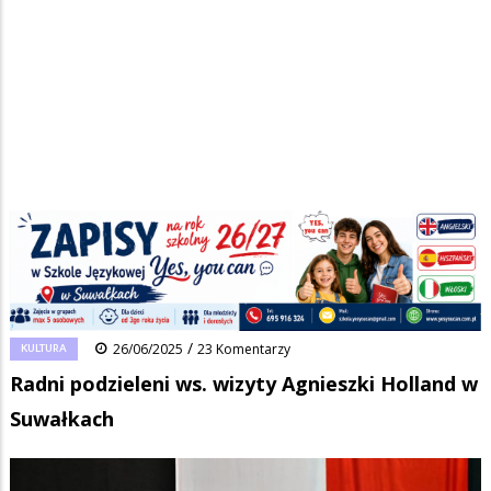
Strona główna
/
Wiadomości
/
Kultura
/
Ścieżka
Radni podzieleni ws. wizyty Agnieszki Holland w Suwałkach
nawigacyjna
Facebook
Pinterest
Tumblr
Reddit
Share
0
/
KULTURA
26/06/2025
23 Komentarzy
Radni podzieleni ws. wizyty Agnieszki Holland w
Suwałkach