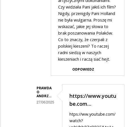
artystycznymi dokonaniami.
KASIA
Czy widziała Pani jakiś ich film?
Nigdy, przenigdy Pani Holland
w
nie była wulgarna. Proszę mi
odpowiedzi
wskazać, jakie jej słowa to
na
brak poszanowania Polaków.
ELYTA
Co to znaczy, że czerpali z
polskiej kieszeni? To raczej
radni siedzą w naszych
kieszeniach i raczą siać hejt.
ODPOWIEDZ
PRAWDA
O
https://www.youtu
ANDRZ…
27/06/2025
be.com…
Dodane
htps://ww.youtube.com/
przez
watch?
Fika