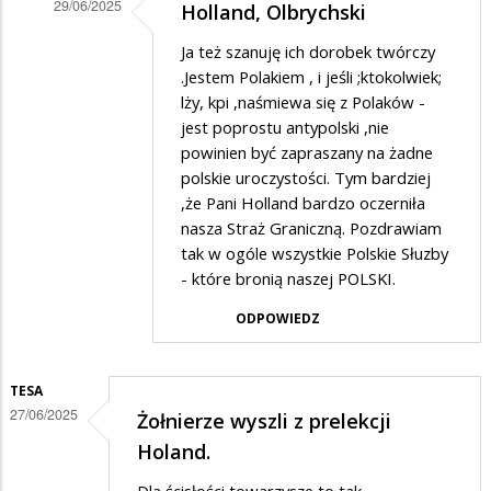
Olbrychski
29/06/2025
Holland, Olbrychski
Dodane
Ja też szanuję ich dorobek twórczy
przez
.Jestem Polakiem , i jeśli ;ktokolwiek;
Euglena
lży, kpi ,naśmiewa się z Polaków -
jest poprostu antypolski ,nie
w
powinien być zapraszany na żadne
odpowiedzi
polskie uroczystości. Tym bardziej
na
,że Pani Holland bardzo oczerniła
Holland,
nasza Straż Graniczną. Pozdrawiam
tak w ogóle wszystkie Polskie Słuzby
Olbrychski
- które bronią naszej POLSKI.
ODPOWIEDZ
TESA
27/06/2025
Żołnierze wyszli z prelekcji
Holand.