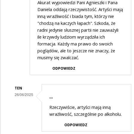
Akurat wypowiedzi Pani Agnieszki i Pana
Daniela oddają rzeczywistość. Artyści mają
inną wrażliwość i biada tym, którzy nie
"chodzą na kaczych łapach". Szkoda, że
radni jedynie słusznej partii nie zauważyli
ile krzywdy ludziom wyrządziła ich
formacja. Każdy ma prawo do swoich
poglądów, ale to jeszcze nie znaczy, że
musimy się zwalczać.
ODPOWIEDZ
TEN
26/06/2025
...
Dodane
Rzeczywiście, artyści mają inną
przez
wrażliwość, szczególnie po alkoholu.
Gość
ODPOWIEDZ
w