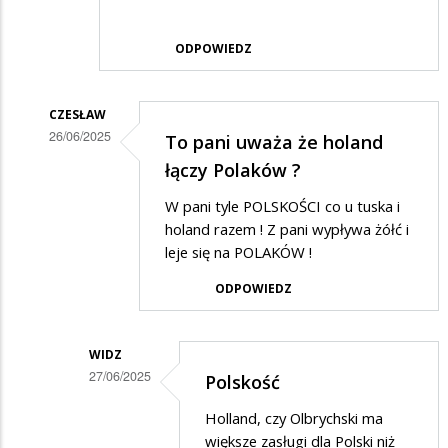
ODPOWIEDZ
CZESŁAW
26/06/2025
To pani uważa że holand
Dodane
łączy Polaków ?
przez
W pani tyle POLSKOŚCI co u tuska i
irena
holand razem ! Z pani wypływa żółć i
w
leje się na POLAKÓW !
odpowiedzi
ODPOWIEDZ
na
Skandal
WIDZ
,
27/06/2025
Polskość
że
Dodane
Holland, czy Olbrychski ma
politycy…
przez
większe zasługi dla Polski niż