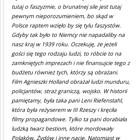
tutaj o faszyzmie, o brunatnej sile jest tutaj
pewnym nieporozumieniem, bo skąd w
Polsce raptem wzięło by się tylu faszystów.
Gdyby tak było to Niemcy nie napadaliby na
nasz kraj w 1939 roku. Oczekuję, że jeżeli
gości się tego rodzaju ludzi, to róbcie to na
zamkniętych imprezach i nie finansujcie tego z
budżetu również tych, którzy są obrażani.
Film Agnieszki Holland obrażał ludzi munduru,
policjantów, straż graniczą, wojsko. W historii
pamiętamy, była taka pani Leni Riefenstahl,
która była reżyserem w III Rzeszy i kręciła
filmy propagandowe. Tylko ta pani dorabiała
ludzką twarz bestiom, które mordowały
Polaków, Żydów i inne nacje. Natomiast w