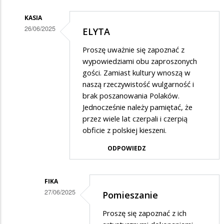
odpowiedzi
KASIA
na
26/06/2025
ELYTA
a
Dodane
na
Proszę uważnie się zapoznać z
przez
wypowiedziami obu zaproszonych
wschodzie
Gość
gości. Zamiast kultury wnoszą w
bez
naszą rzeczywistość wulgarność i
w
zmian
brak poszanowania Polaków.
odpowiedzi
Jednocześnie należy pamiętać, że
na
przez wiele lat czerpali i czerpią
a
obficie z polskiej kieszeni.
na
ODPOWIEDZ
wschodzie
bez
FIKA
zmian
27/06/2025
Pomieszanie
Dodane
Proszę się zapoznać z ich
przez