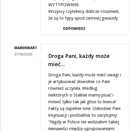
WYTYPOWANE.
na
Wszyscy czytelnicy dobrze rozumieli,
Skandal
że są to typy spod ciemnej gwiazdy.
,
ODPOWIEDZ
że
politycy…
MAREKWART
27/06/2025
Droga Pani, każdy może
Dodane
mieć…
przez
Droga Pani, każdy może mieć uwagi i
irena
je artykuować dowolnie co Pani
w
również uczyniła. Według
niektórych o Stalinie mamy pisać i
odpowiedzi
mówić tylko tak jak głosi to lewica!
na
Fakty są zupełnie inne. Odnośnie Pani
Skandal
insynuacji i podziałów to zacytujmy:
,
"Nigdy w Polsce nie widziałem takiej
nienawiści między ugrupowaniami
że