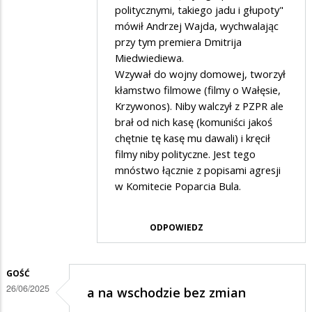
politycznymi, takiego jadu i głupoty"
politycy…
mówił Andrzej Wajda, wychwalając
przy tym premiera Dmitrija
Miedwiediewa.
Wzywał do wojny domowej, tworzył
kłamstwo filmowe (filmy o Wałęsie,
Krzywonos). Niby walczył z PZPR ale
brał od nich kasę (komuniści jakoś
chętnie tę kasę mu dawali) i kręcił
filmy niby polityczne. Jest tego
mnóstwo łącznie z popisami agresji
w Komitecie Poparcia Bula.
ODPOWIEDZ
GOŚĆ
26/06/2025
a na wschodzie bez zmian