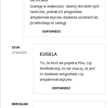
Szanuję w większości dawny dorobek tych
twórców, jednak ich antypolskie,
antydemokratyczne działania ostatnich lat,
przekreślają te zasługi.
ODPOWIEDZ
SZOK
27/06/2025
EUGELA
Dodane
To, że ktoś nie popiera PiSu, czy
przez
Konfederacji, to nie znaczy, że jest
Euglena
to działanie antypolskie czy
antydemokratyczne.
w
odpowiedzi
ODPOWIEDZ
na
Holland,
MIROSŁAW