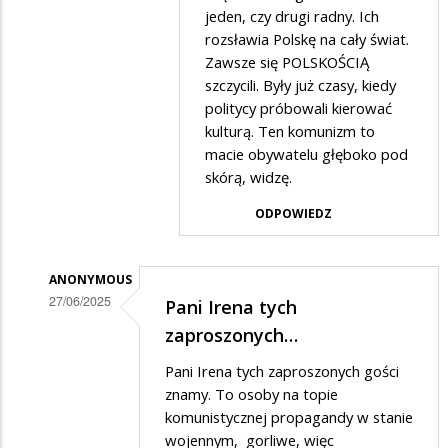
Czesław
jeden, czy drugi radny. Ich
rozsławia Polskę na cały świat.
w
Zawsze się POLSKOŚCIĄ
odpowiedzi
szczycili. Były już czasy, kiedy
na
politycy próbowali kierować
To
kulturą. Ten komunizm to
macie obywatelu głęboko pod
pani
skórą, widzę.
uważa
ODPOWIEDZ
że
holand
łączy
ANONYMOUS
27/06/2025
Polaków
Pani Irena tych
Dodane
?
zaproszonych…
przez
Pani Irena tych zaproszonych gości
irena
znamy. To osoby na topie
w
komunistycznej propagandy w stanie
wojennym, gorliwe, więc
odpowiedzi