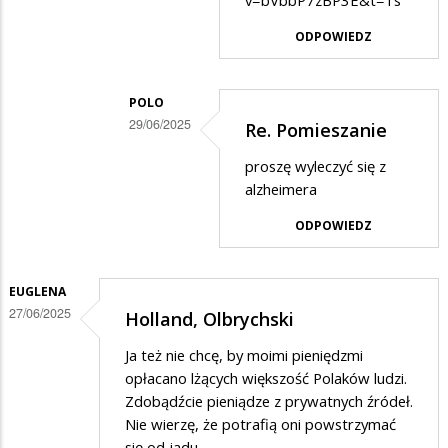
v=bVbbP7zBP3E&t=1s
w
ODPOWIEDZ
odpowiedzi
na
POLO
Pomieszanie
29/06/2025
Re. Pomieszanie
Dodane
proszę wyleczyć się z
przez
alzheimera
Fika
ODPOWIEDZ
w
odpowiedzi
EUGLENA
na
27/06/2025
Holland, Olbrychski
Pomieszanie
Ja też nie chcę, by moimi pieniędzmi
opłacano lżących większość Polaków ludzi.
Zdobądźcie pieniądze z prywatnych źródeł.
Nie wierzę, że potrafią oni powstrzymać
się od jadu.