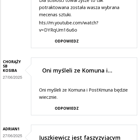
Dla ścisłości towarzysze to tak
potraktowana została wasza wybrana
mecenas sztuki.
hts://m.youtube.com/watch?
v=DYRqUm16u6o
ODPOWIEDZ
CHORĄŻY
SB
Oni myśleli ze Komuna i…
KOSIBA
27/06/2025
Oni myśleli ze Komuna i PostKmuna będzie
wiecznie.
ODPOWIEDZ
ADRIAN1
27/06/2025
Juszkiewicz jest faszyzyjącym