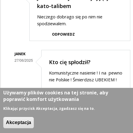
kato-talibem
Nieczego dobrago się po nim nie
spodziewalem.
ODPOWIEDZ
JANEK
27/06/2025
Kto cię spłodził?
Dodane
Komunistyczne nasienie ! I na pewno
przez
nie Polskie ! Śmierdzisz UBEKIEM !
Adrian1
ODPOWIEDZ
Używamy plików cookies na tej stronie, aby
w
poprawić komfort użytkowania
odpowiedzi
Klikając przycisk Akceptacja, zgadzasz się na to.
KOMUNA
na
27/06/2025
Komuna powraca
Juszkiewicz
Akceptacja
jest
O i proszę - wracają stare czasy, kiedy to