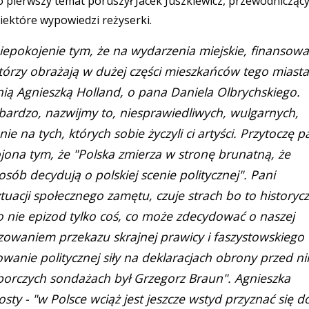
o pierwszy temat poruszył Jacek Juszkiewicz, przewodnicząc
niektóre wypowiedzi reżyserki.
niepokojenie tym, że na wydarzenia miejskie, finansow
którzy obrażają w dużej części mieszkańców tego miasta
ią Agnieszką Holland, o pana Daniela Olbrychskiego.
bardzo, nazwijmy to, niesprawiedliwych, wulgarnych,
nie na tych, których sobie życzyli ci artyści. Przytoczę p
jona tym, że "Polska zmierza w stronę brunatną, że
posób decydują o polskiej scenie politycznej". Pani
tuacji społecznego zamętu, czuje strach bo to historyc
 nie epizod tylko coś, co może zdecydować o naszej
izowaniem przekazu skrajnej prawicy i faszystowskiego
wanie politycznej siły na deklaracjach obrony przed n
orczych sondażach był Grzegorz Braun". Agnieszka
ty - "w Polsce wciąż jest jeszcze wstyd przyznać się d