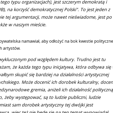
h tego typu organizacjach), jest szczerym demokratą i
), na korzyść demokratycznej Polski". To jest jeden z
e tej argumentacji, może nawet nieświadome, jest po
także w naszym mieście.
Obywatelska namawiał, aby odłożyć na bok kwestie polityczne
h artystów.
wykluczonym pod względem kultury. Trudno jest tu
ażam, że każda tego typu inicjatywa, która odbywa się
bym skupić się bardziej na działalności artystycznej
rychskiego. Może docenić ich dorobek kulturalny, docen
dzynarodowe gremia, aniżeli ich działalność polityczną
 żeby występować, są to ludzie publiczni, ludzie
omiast sam dorobek artystyczny tej dwójki jest
nawcą, więc też nie będę się na ten temat wypowiadał.