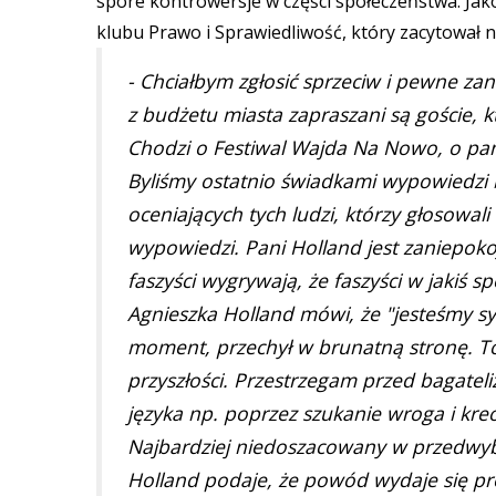
spore kontrowersje w części społeczeństwa. Jak
klubu Prawo i Sprawiedliwość, który zacytował 
- Chciałbym zgłosić sprzeciw i pewne za
z budżetu miasta zapraszani są goście, 
Chodzi o Festiwal Wajda Na Nowo, o pan
Byliśmy ostatnio świadkami wypowiedzi 
oceniających tych ludzi, którzy głosowali 
wypowiedzi. Pani Holland jest zaniepoko
faszyści wygrywają, że faszyści w jakiś s
Agnieszka Holland mówi, że "jesteśmy sy
moment, przechył w brunatną stronę. To
przyszłości. Przestrzegam przed bagatel
języka np. poprzez szukanie wroga i kreo
Najbardziej niedoszacowany w przedwyb
Holland podaje, że powód wydaje się pros