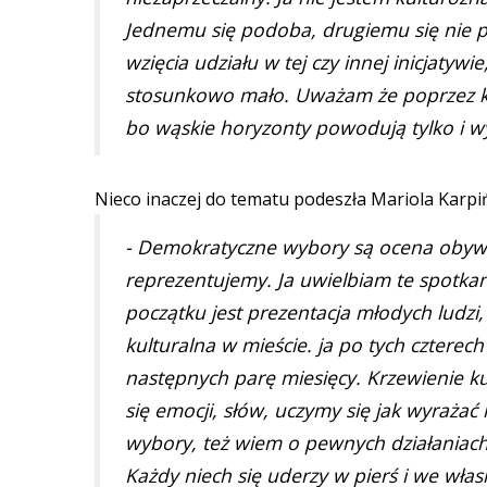
Jednemu się podoba, drugiemu się nie 
wzięcia udziału w tej czy innej inicjatywie
stosunkowo mało. Uważam że poprzez kul
bo wąskie horyzonty powodują tylko i wy
Nieco inaczej do tematu podeszła Mariola Karpi
- Demokratyczne wybory są ocena obywate
reprezentujemy. Ja uwielbiam te spotk
początku jest prezentacja młodych ludzi
kulturalna w mieście. ja po tych czterec
następnych parę miesięcy. Krzewienie kul
się emocji, słów, uczymy się jak wyrażać n
wybory, też wiem o pewnych działaniach
Każdy niech się uderzy w pierś i we włas