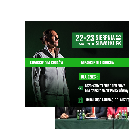
Strona główna
/
Wiadomości
/
Kultura
/
Radni podzieleni 
Ścieżka
nawigacyjna
/
KULTURA
26/06/2025
23 Komentarzy
Radni podzieleni ws. wizyty Agnieszki H