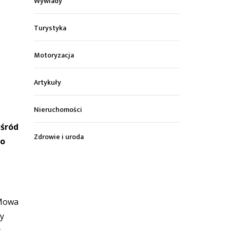
Wywiady
Turystyka
Motoryzacja
Artykuły
Nieruchomości
wśród
Zdrowie i uroda
go
 Mowa
ły