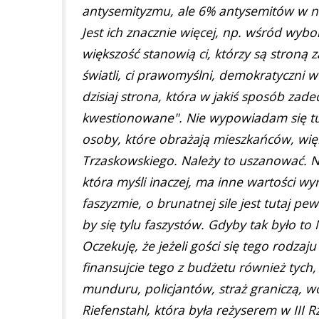
antysemityzmu, ale 6% antysemitów w n
Jest ich znacznie więcej, np. wśród wy
większość stanowią ci, którzy są stroną z
światli, ci prawomyślni, demokratyczni w n
dzisiaj strona, która w jakiś sposób za
kwestionowane". Nie wypowiadam się tu n
osoby, które obrażają mieszkańców, więk
Trzaskowskiego. Należy to uszanować. Nie
która myśli inaczej, ma inne wartości wyr
faszyzmie, o brunatnej sile jest tutaj 
by się tylu faszystów. Gdyby tak było to
Oczekuję, że jeżeli gości się tego rodzaj
finansujcie tego z budżetu również tych, 
munduru, policjantów, straż graniczą, wo
Riefenstahl, która była reżyserem w III R