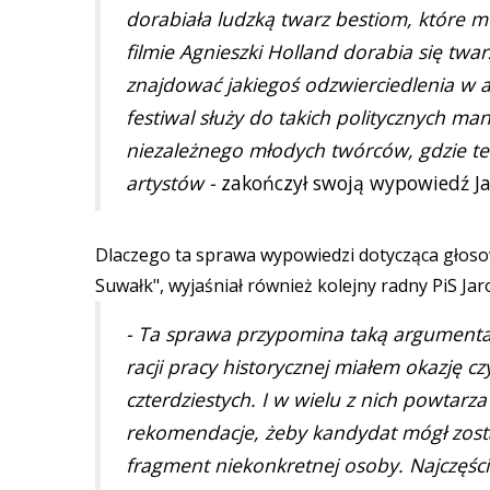
dorabiała ludzką twarz bestiom, które 
filmie Agnieszki Holland dorabia się tw
znajdować jakiegoś odzwierciedlenia w af
festiwal służy do takich politycznych m
niezależnego młodych twórców, gdzie te
artystów -
zakończył swoją wypowiedź Ja
Dlaczego ta sprawa wypowiedzi dotycząca głosow
Suwałk", wyjaśniał również kolejny radny PiS Jar
- Ta sprawa przypomina taką argumentację
racji pracy historycznej miałem okazję c
czterdziestych. I w wielu z nich powtarz
rekomendacje, żeby kandydat mógł zostać
fragment niekonkretnej osoby. Najczęście