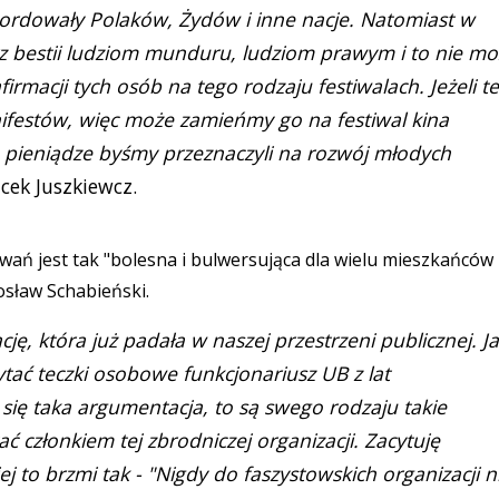
mordowały Polaków, Żydów i inne nacje. Natomiast w
arz bestii ludziom munduru, ludziom prawym i to nie m
irmacji tych osób na tego rodzaju festiwalach. Jeżeli t
anifestów, więc może zamieńmy go na festiwal kina
 pieniądze byśmy przeznaczyli na rozwój młodych
cek Juszkiewcz.
ań jest tak "bolesna i bulwersująca dla wielu mieszkańców
osław Schabieński.
, która już padała w naszej przestrzeni publicznej. Ja
zytać teczki osobowe funkcjonariusz UB z lat
a się taka argumentacja, to są swego rodzaju takie
 członkiem tej zbrodniczej organizacji. Zacytuję
j to brzmi tak - "Nigdy do faszystowskich organizacji n