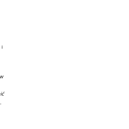
 i
 w
ić
.