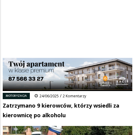
Strona główna
/
Wiadomości
/
Motoryzacja
/
Ścieżka
Zatrzymano 9 kierowców, którzy wsiedli za kierownicę po alkoholu
nawigacyjna
Facebook
Pinterest
Tumblr
Reddit
Share
0
/
MOTORYZACJA
24/06/2025
2 Komentarzy
Zatrzymano 9 kierowców, którzy wsiedli za
kierownicę po alkoholu