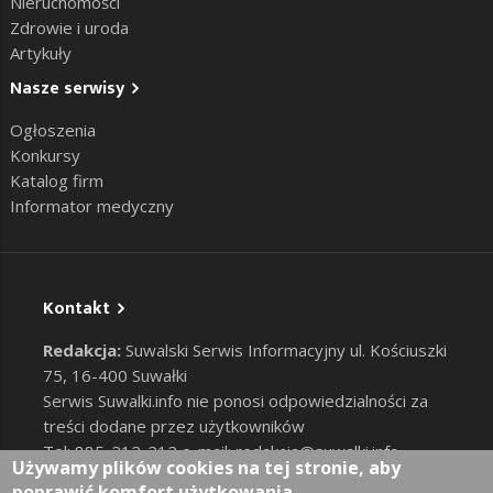
Nieruchomości
Zdrowie i uroda
Artykuły
Nasze serwisy
Ogłoszenia
Konkursy
Katalog firm
Informator medyczny
Kontakt
Redakcja:
Suwalski Serwis Informacyjny ul. Kościuszki
75, 16-400 Suwałki
Serwis Suwalki.info nie ponosi odpowiedzialności za
treści dodane przez użytkowników
Tel: 885-212-212 e-mail:
redakcja@suwalki.info
,
Używamy plików cookies na tej stronie, aby
reklama@suwalki.info
poprawić komfort użytkowania