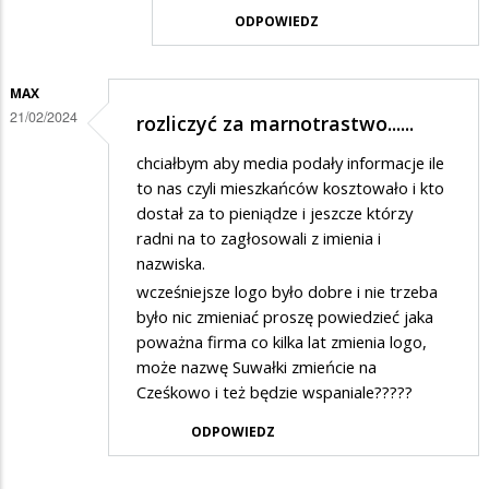
odpowiedzi
ODPOWIEDZ
na
Brawo,
MAX
widać,
21/02/2024
rozliczyć za marnotrastwo......
że
chciałbym aby media podały informacje ile
władza…
to nas czyli mieszkańców kosztowało i kto
dostał za to pieniądze i jeszcze którzy
radni na to zagłosowali z imienia i
nazwiska.
wcześniejsze logo było dobre i nie trzeba
było nic zmieniać proszę powiedzieć jaka
poważna firma co kilka lat zmienia logo,
może nazwę Suwałki zmieńcie na
Cześkowo i też będzie wspaniale?????
ODPOWIEDZ