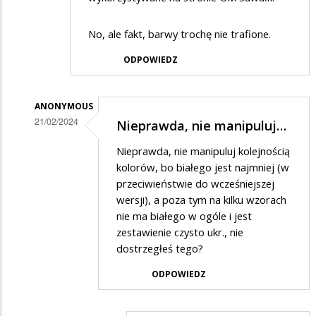
No, ale fakt, barwy trochę nie trafione.
ODPOWIEDZ
ANONYMOUS
21/02/2024
Nieprawda, nie manipuluj…
Dodane
Nieprawda, nie manipuluj kolejnością
przez
kolorów, bo białego jest najmniej (w
SuwalakPatriota
przeciwieństwie do wcześniejszej
wersji), a poza tym na kilku wzorach
w
nie ma białego w ogóle i jest
odpowiedzi
zestawienie czysto ukr., nie
na
dostrzegłeś tego?
haha
ODPOWIEDZ