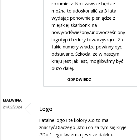
rozumiesz. No i zawsze będzie
w
można to udoskonalić za 3 lata
odpowiedzi
wydając ponownie pieniądze z
na
miejskiej skarbonki na
Zmiana
nowy/odświeżony/unowocześniony
logotyp i bzdury towarzyszące. Za
elementów
takie numery władze powinny być
identyfikacji
odsuwane. Szkoda, że w naszym
wizualnej
kraju jest jak jest, moglibyśmy być
jest
dużo dalej.
głupotą
ODPOWIEDZ
MALWINA
21/02/2024
Logo
Fatalne logo i te kolory .Co to ma
znaczyć.Dlaczego ,kto i co za tym się kryje
.?Do 1-ego kwietnia jeszcze daleko.