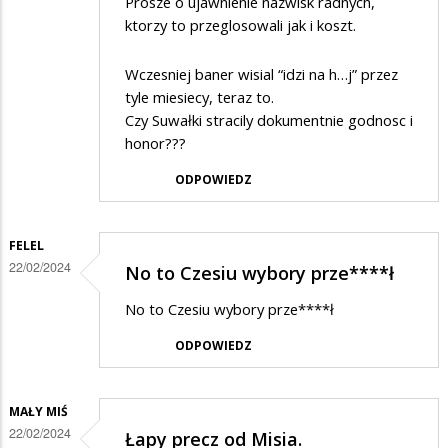
Prosze o ujawnienie nazwisk radnych,
ktorzy to przeglosowali jak i koszt.
Wczesniej baner wisial “idzi na h…j” przez
tyle miesiecy, teraz to.
Czy Suwałki stracily dokumentnie godnosc i
honor???
ODPOWIEDZ
FELEL
22/02/2024
No to Czesiu wybory prze****ł
No to Czesiu wybory prze****ł
ODPOWIEDZ
MAŁY MIŚ
22/02/2024
Łapy precz od Misia.