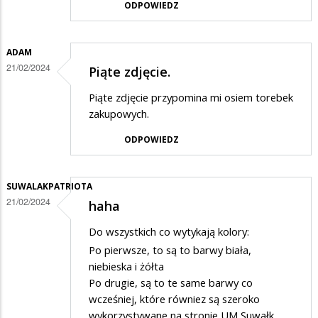
ODPOWIEDZ
ADAM
21/02/2024
Piąte zdjęcie.
Piąte zdjęcie przypomina mi osiem torebek
zakupowych.
ODPOWIEDZ
SUWALAKPATRIOTA
21/02/2024
haha
Do wszystkich co wytykają kolory:
Po pierwsze, to są to barwy biała,
niebieska i żółta
Po drugie, są to te same barwy co
wcześniej, które równiez są szeroko
wykorzystywane na stronie UM Suwałk.