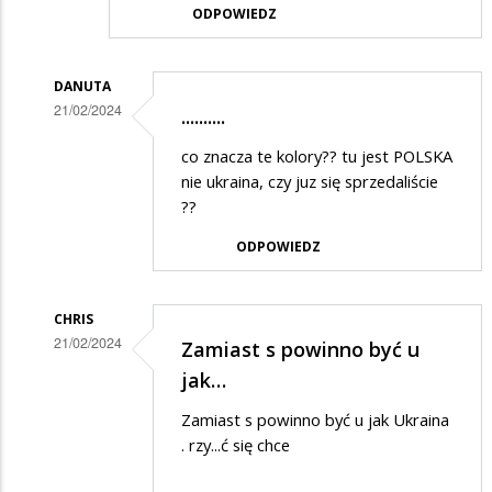
ODPOWIEDZ
DANUTA
21/02/2024
..........
Dodane
co znacza te kolory?? tu jest POLSKA
przez
nie ukraina, czy juz się sprzedaliście
Anonymous
??
w
ODPOWIEDZ
odpowiedzi
na
CHRIS
Brawo,
21/02/2024
Zamiast s powinno być u
widać,
Dodane
jak…
że
przez
Zamiast s powinno być u jak Ukraina
władza…
Anonymous
. rzy...ć się chce
w