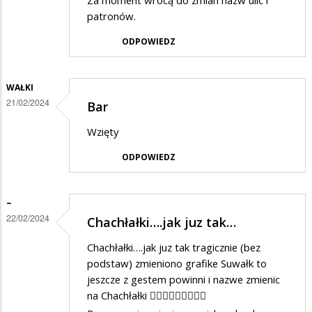
Za moment wrócą do zmian nazw ulic i
patronów.
ODPOWIEDZ
WAŁKI
21/02/2024
Bar
Wzięty
ODPOWIEDZ
~
22/02/2024
Chachłałki….jak juz tak…
Chachłałki….jak juz tak tragicznie (bez
podstaw) zmieniono grafike Suwałk to
jeszcze z gestem powinni i nazwe zmienic
na Chachłałki 🤦🏼‍♀️🤦🏼‍♀️🤦🏼‍♀️