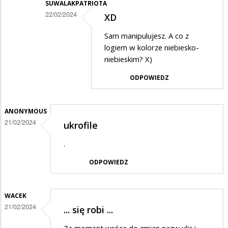
SUWALAKPATRIOTA
22/02/2024
XD
Dodane
Sam manipulujesz. A co z
przez
logiem w kolorze niebiesko-
Anonymous
niebieskim? X)
w
ODPOWIEDZ
odpowiedzi
na
ANONYMOUS
Nieprawda,
21/02/2024
ukrofile
nie
.
manipuluj…
ODPOWIEDZ
WACEK
21/02/2024
... się robi ...