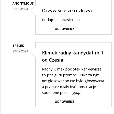
ANONYMOUS
21/02/2024
Oczywiscie ze rozliczyc
Dodane
Podajcie nazwiska i cene
przez
ODPOWIEDZ
max
w
odpowiedzi
TRELEK
22/02/2024
Klimek radny kandydat nr 1
na
Dodane
od Czesia
rozliczyć
przez
za
Radny Klimek pociotek Renkiewicza
max
to jest guru promocji. Nikt za tym
marnotrastwo......
w
nie głosował bo nie było głosowania
a przecież miały być konsultacje
odpowiedzi
społeczne pełną gębą....
na
ODPOWIEDZ
rozliczyć
za