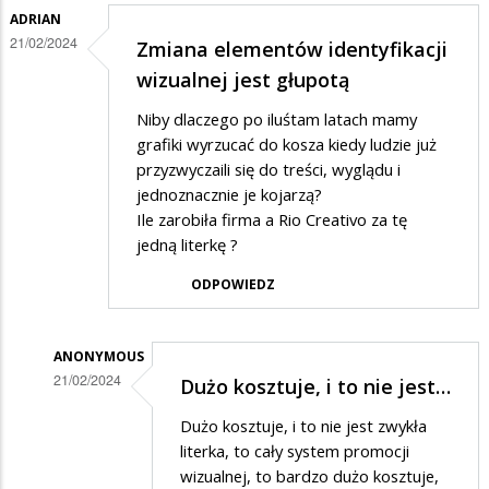
marnotrastwo......
ADRIAN
21/02/2024
Zmiana elementów identyfikacji
wizualnej jest głupotą
Niby dlaczego po iluśtam latach mamy
grafiki wyrzucać do kosza kiedy ludzie już
przyzwyczaili się do treści, wyglądu i
jednoznacznie je kojarzą?
Ile zarobiła firma a Rio Creativo za tę
jedną literkę ?
ODPOWIEDZ
ANONYMOUS
21/02/2024
Dużo kosztuje, i to nie jest…
Dodane
Dużo kosztuje, i to nie jest zwykła
przez
literka, to cały system promocji
Adrian
wizualnej, to bardzo dużo kosztuje,