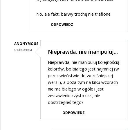
No, ale fakt, barwy trochę nie trafione.
ODPOWIEDZ
ANONYMOUS
21/02/2024
Nieprawda, nie manipuluj…
Dodane
Nieprawda, nie manipuluj kolejnością
przez
kolorów, bo białego jest najmniej (w
SuwalakPatriota
przeciwieństwie do wcześniejszej
wersji), a poza tym na kilku wzorach
w
nie ma białego w ogóle i jest
odpowiedzi
zestawienie czysto ukr., nie
na
dostrzegłeś tego?
haha
ODPOWIEDZ