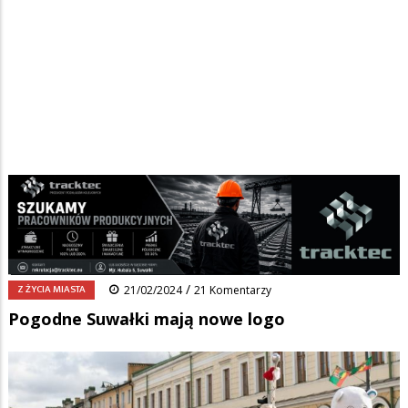
Strona główna
/
Wiadomości
/
Z życia miasta
/
Ścieżka
Pogodne Suwałki mają nowe logo
nawigacyjna
Facebook
Pinterest
Tumblr
Reddit
Share
0
/
Z ŻYCIA MIASTA
21/02/2024
21 Komentarzy
Pogodne Suwałki mają nowe logo