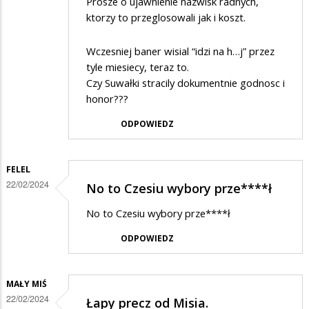
Prosze o ujawnienie nazwisk radnych,
ktorzy to przeglosowali jak i koszt.
Wczesniej baner wisial “idzi na h…j” przez
tyle miesiecy, teraz to.
Czy Suwałki stracily dokumentnie godnosc i
honor???
ODPOWIEDZ
FELEL
22/02/2024
No to Czesiu wybory prze****ł
No to Czesiu wybory prze****ł
ODPOWIEDZ
MAŁY MIŚ
22/02/2024
Łapy precz od Misia.