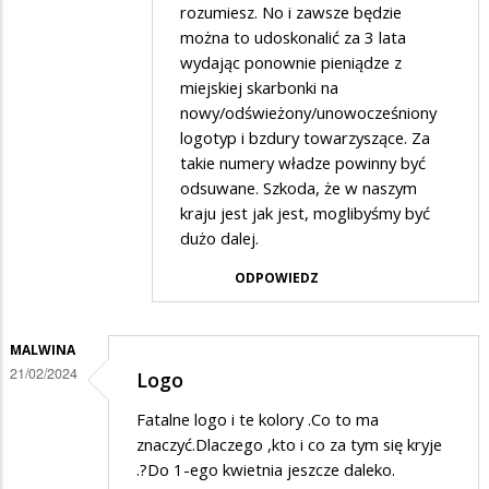
rozumiesz. No i zawsze będzie
w
można to udoskonalić za 3 lata
odpowiedzi
wydając ponownie pieniądze z
na
miejskiej skarbonki na
Zmiana
nowy/odświeżony/unowocześniony
logotyp i bzdury towarzyszące. Za
elementów
takie numery władze powinny być
identyfikacji
odsuwane. Szkoda, że w naszym
wizualnej
kraju jest jak jest, moglibyśmy być
jest
dużo dalej.
głupotą
ODPOWIEDZ
MALWINA
21/02/2024
Logo
Fatalne logo i te kolory .Co to ma
znaczyć.Dlaczego ,kto i co za tym się kryje
.?Do 1-ego kwietnia jeszcze daleko.