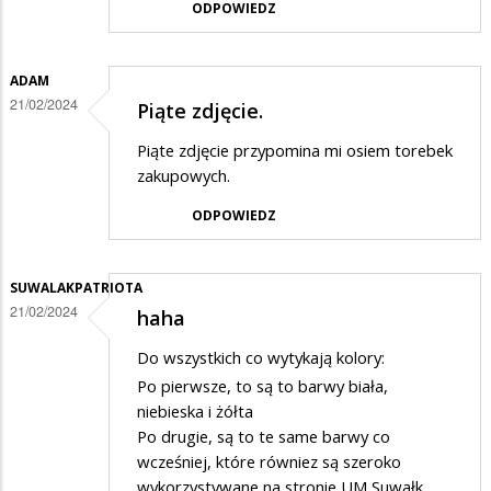
ODPOWIEDZ
ADAM
21/02/2024
Piąte zdjęcie.
Piąte zdjęcie przypomina mi osiem torebek
zakupowych.
ODPOWIEDZ
SUWALAKPATRIOTA
21/02/2024
haha
Do wszystkich co wytykają kolory:
Po pierwsze, to są to barwy biała,
niebieska i żółta
Po drugie, są to te same barwy co
wcześniej, które równiez są szeroko
wykorzystywane na stronie UM Suwałk.