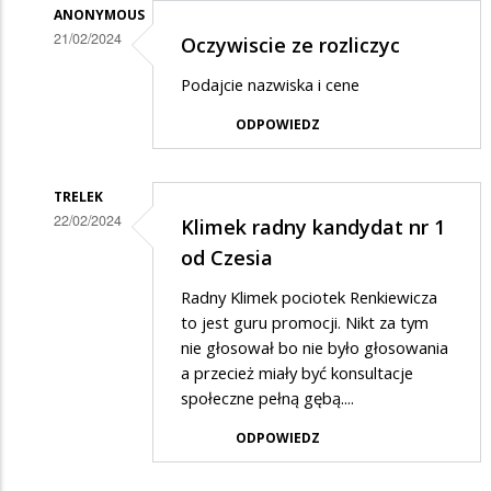
ANONYMOUS
21/02/2024
Oczywiscie ze rozliczyc
Dodane
Podajcie nazwiska i cene
przez
ODPOWIEDZ
max
w
odpowiedzi
TRELEK
22/02/2024
Klimek radny kandydat nr 1
na
Dodane
od Czesia
rozliczyć
przez
za
Radny Klimek pociotek Renkiewicza
max
to jest guru promocji. Nikt za tym
marnotrastwo......
w
nie głosował bo nie było głosowania
a przecież miały być konsultacje
odpowiedzi
społeczne pełną gębą....
na
ODPOWIEDZ
rozliczyć
za