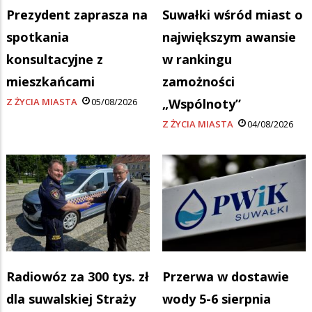
Prezydent zaprasza na
Suwałki wśród miast o
spotkania
największym awansie
konsultacyjne z
w rankingu
mieszkańcami
zamożności
Z ŻYCIA MIASTA
05/08/2026
„Wspólnoty”
Z ŻYCIA MIASTA
04/08/2026
Radiowóz za 300 tys. zł
Przerwa w dostawie
dla suwalskiej Straży
wody 5-6 sierpnia