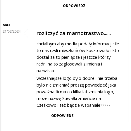
odpowiedzi
ODPOWIEDZ
na
Brawo,
MAX
widać,
21/02/2024
rozliczyć za marnotrastwo......
że
chciałbym aby media podały informacje ile
władza…
to nas czyli mieszkańców kosztowało i kto
dostał za to pieniądze i jeszcze którzy
radni na to zagłosowali z imienia i
nazwiska.
wcześniejsze logo było dobre i nie trzeba
było nic zmieniać proszę powiedzieć jaka
poważna firma co kilka lat zmienia logo,
może nazwę Suwałki zmieńcie na
Cześkowo i też będzie wspaniale?????
ODPOWIEDZ