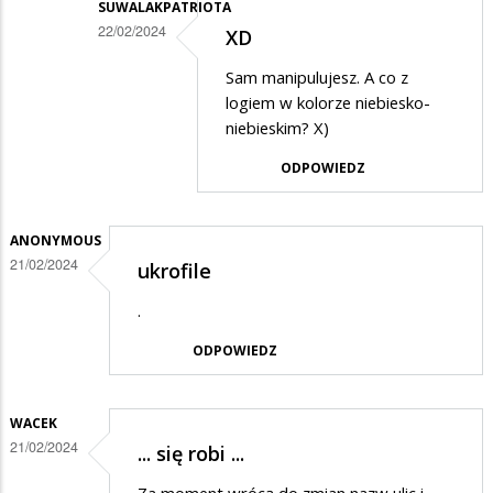
SUWALAKPATRIOTA
22/02/2024
XD
Dodane
Sam manipulujesz. A co z
przez
logiem w kolorze niebiesko-
Anonymous
niebieskim? X)
w
ODPOWIEDZ
odpowiedzi
na
ANONYMOUS
Nieprawda,
21/02/2024
ukrofile
nie
.
manipuluj…
ODPOWIEDZ
WACEK
21/02/2024
... się robi ...