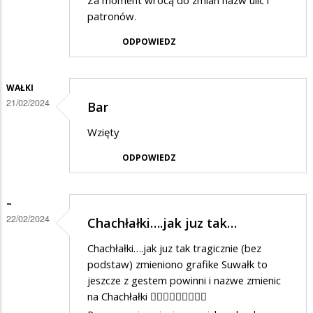
Za moment wrócą do zmian nazw ulic i
patronów.
ODPOWIEDZ
WAŁKI
21/02/2024
Bar
Wzięty
ODPOWIEDZ
~
22/02/2024
Chachłałki….jak juz tak…
Chachłałki….jak juz tak tragicznie (bez
podstaw) zmieniono grafike Suwałk to
jeszcze z gestem powinni i nazwe zmienic
na Chachłałki 🤦🏼‍♀️🤦🏼‍♀️🤦🏼‍♀️