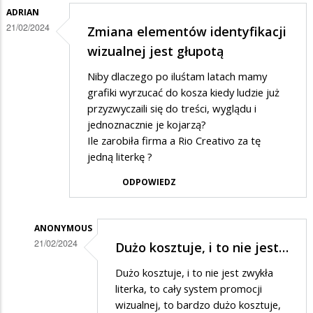
marnotrastwo......
ADRIAN
21/02/2024
Zmiana elementów identyfikacji
wizualnej jest głupotą
Niby dlaczego po iluśtam latach mamy
grafiki wyrzucać do kosza kiedy ludzie już
przyzwyczaili się do treści, wyglądu i
jednoznacznie je kojarzą?
Ile zarobiła firma a Rio Creativo za tę
jedną literkę ?
ODPOWIEDZ
ANONYMOUS
21/02/2024
Dużo kosztuje, i to nie jest…
Dodane
Dużo kosztuje, i to nie jest zwykła
przez
literka, to cały system promocji
Adrian
wizualnej, to bardzo dużo kosztuje,