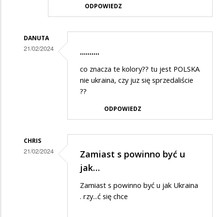
ODPOWIEDZ
DANUTA
21/02/2024
..........
Dodane
co znacza te kolory?? tu jest POLSKA
przez
nie ukraina, czy juz się sprzedaliście
Anonymous
??
w
ODPOWIEDZ
odpowiedzi
na
CHRIS
Brawo,
21/02/2024
Zamiast s powinno być u
widać,
Dodane
jak…
że
przez
Zamiast s powinno być u jak Ukraina
władza…
Anonymous
. rzy...ć się chce
w