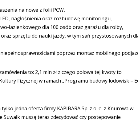
szenia na nowe z folii PCW,
LED, nagłośnienia oraz rozbudowę monitoringu,
o-łazienkowego dla 100 osób oraz garażu dla rolby,
u oraz sprzętu do nauki jazdy, w tym sań przystosowanych dl
z niepełnosprawnościami poprzez montaż mobilnego podjaz
amówienia to: 2,1 mln zł z czego połowa tej kwoty to
ultury Fizycznej w ramach „Programu budowy lodowisk – E
ylko jedna oferta firmy KAPIBARA Sp. z o. o. z Knurowa w
ze Suwałk muszą teraz zdecydować czy postepowanie