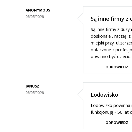
ANONYMOUS
06/05/2026
Są inne firmy z
Są inne firmy z duży
doskonale , raczej 
miejski przy ul.zarz
połączone z profesj
powinno być dzieciom 
ODPOWIEDZ
JANUSZ
06/05/2026
Lodowisko
Lodowisko powinna m
funkcjonują - 50 lat
ODPOWIEDZ