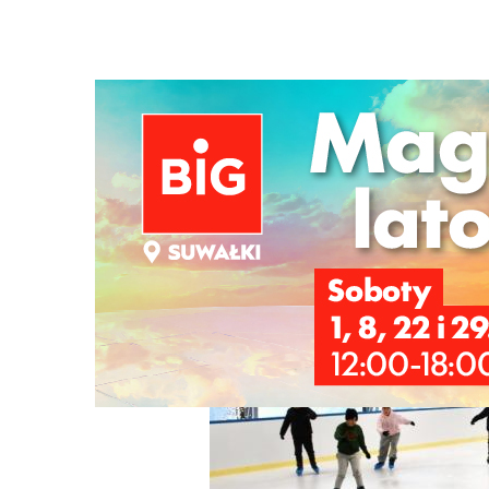
Strona główna
/
Wiadomości
/
Z życia miasta
/
Modernizac
Ścieżka
nawigacyjna
/
Z ŻYCIA MIASTA
06/05/2026
3 Komentarzy
Modernizacja lodowiska - jedna oferta n