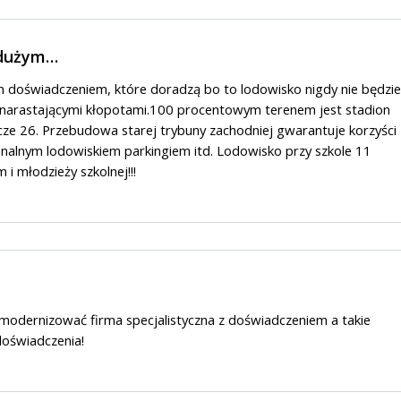
 dużym…
m doświadczeniem, które doradzą bo to lodowisko nigdy nie będzie
z narastającymi kłopotami.100 procentowym terenem jest stadion
ecze 26. Przebudowa starej trybuny zachodniej gwarantuje korzyści
onalnym lodowiskiem parkingiem itd. Lodowisko przy szkole 11
i młodzieży szkolnej!!!
odernizować firma specjalistyczna z doświadczeniem a takie
 doświadczenia!