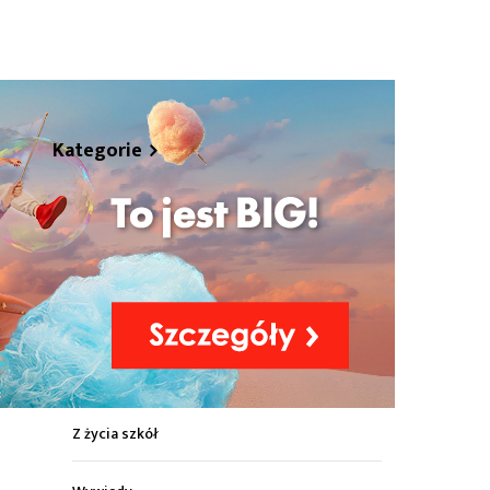
hare
Kategorie
Z życia miasta
Sport
Kultura
Wiadomości z regionu
Z życia szkół