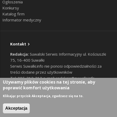
Ogłoszenia
Konkursy
Katalog firm
Informator medyczny
Kontakt
Redakcja:
Suwalski Serwis Informacyjny ul. Kościuszki
75, 16-400 Suwałki
Serwis Suwalki.info nie ponosi odpowiedzialności za
treści dodane przez użytkowników
Tel: 885-212-212 e-mail:
redakcja@suwalki.info
,
Używamy plików cookies na tej stronie, aby
reklama@suwalki.info
poprawić komfort użytkowania
RODO
|
Cookies
Zaloguj
Klikając przycisk Akceptacja, zgadzasz się na to.
User account menu
Akceptacja