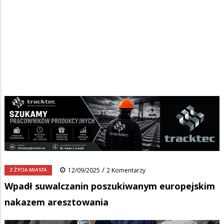
Strona główna
/
Wiadomości
/
Z życia miasta
/
Ścieżka
Wpadł suwalczanin poszukiwanym europejskim nakazem
aresztowania
nawigacyjna
Facebook
Pinterest
Tumblr
Reddit
Share
0
/
Z ŻYCIA MIASTA
12/09/2025
2 Komentarzy
Wpadł suwalczanin poszukiwanym europejskim
nakazem aresztowania