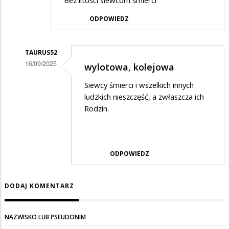
Bez litości siewcom śmierci
ODPOWIEDZ
TAURUS52
16/09/2025
wylotowa, kolejowa
Dodane
Siewcy śmierci i wszelkich innych
przez
ludzkich nieszczęść, a zwłaszcza ich
CD
Rodzin.
w
odpowiedzi
na
ODPOWIEDZ
10
lat
DODAJ KOMENTARZ
NAZWISKO LUB PSEUDONIM