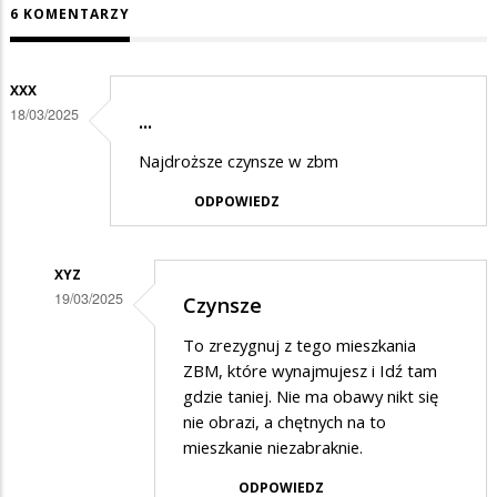
6 KOMENTARZY
XXX
18/03/2025
...
Najdroższe czynsze w zbm
ODPOWIEDZ
XYZ
19/03/2025
Czynsze
Dodane
To zrezygnuj z tego mieszkania
przez
ZBM, które wynajmujesz i Idź tam
Xxx
gdzie taniej. Nie ma obawy nikt się
nie obrazi, a chętnych na to
w
mieszkanie niezabraknie.
odpowiedzi
ODPOWIEDZ
na