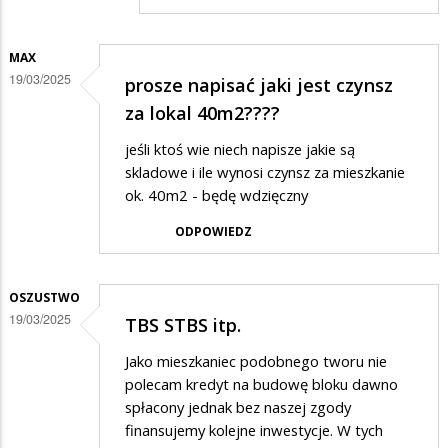
...
MAX
19/03/2025
prosze napisać jaki jest czynsz
za lokal 40m2????
jeśli ktoś wie niech napisze jakie są
skladowe i ile wynosi czynsz za mieszkanie
ok. 40m2 - będę wdzięczny
ODPOWIEDZ
OSZUSTWO
19/03/2025
TBS STBS itp.
Jako mieszkaniec podobnego tworu nie
polecam kredyt na budowę bloku dawno
spłacony jednak bez naszej zgody
finansujemy kolejne inwestycje. W tych