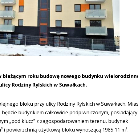
w bieżącym roku budowę nowego budynku wielorodzin
ulicy Rodziny Rylskich w Suwałkach.
ejnego bloku przy ulicy Rodziny Rylskich w Suwałkach. Mia
B będzie budynkiem całkowicie podpiwniczonym, posiadający
nym „pod klucz” z zagospodarowaniem terenu, budynek
m³ i powierzchnią użytkową bloku wynoszącą 1985,11 m².