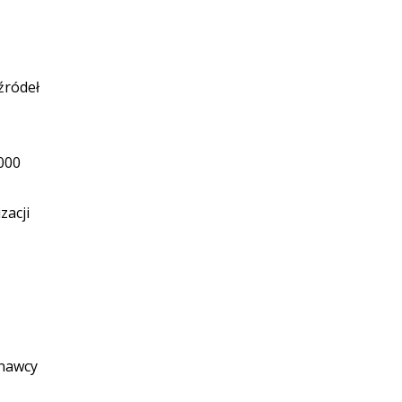
źródeł
000
zacji
onawcy