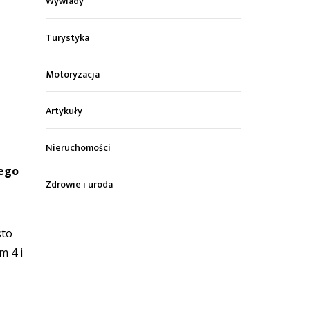
Wywiady
Turystyka
Motoryzacja
Artykuły
Nieruchomości
nego
Zdrowie i uroda
sto
m 4 i