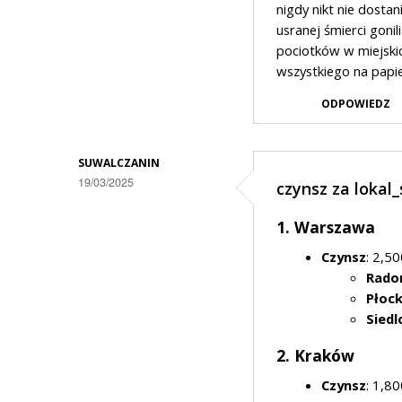
nigdy nikt nie dosta
usranej śmierci gonil
pociotków w miejskic
wszystkiego na papie
ODPOWIEDZ
SUWALCZANIN
19/03/2025
czynsz za lokal
1. Warszawa
Czynsz
: 2,50
Rad
Płoc
Siedl
2. Kraków
Czynsz
: 1,80