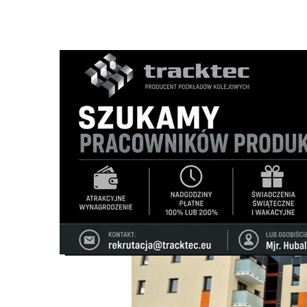
Strona główna
/
Wiadomości
/
Z życia miasta
/
ZBM TBS wy
Ścieżka
nawigacyjna
/
Z ŻYCIA MIASTA
18/03/2025
6 Komentarzy
ZBM TBS wybuduje kolejne blok „Od naje