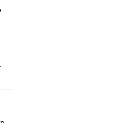
e
-
ny