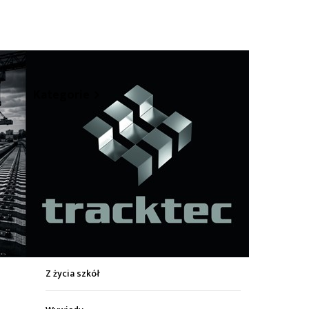
hare
Kategorie
Z życia miasta
Sport
Kultura
Wiadomości z regionu
Z życia szkół