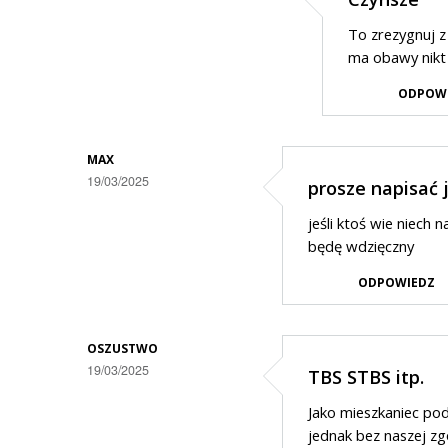
Dodane
To zrezygnuj z
przez
ma obawy nikt s
Xxx
ODPOW
w
odpowiedzi
MAX
na
19/03/2025
prosze napisać j
...
jeśli ktoś wie niech 
będę wdzięczny
ODPOWIEDZ
OSZUSTWO
19/03/2025
TBS STBS itp.
Jako mieszkaniec po
jednak bez naszej zg