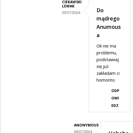
anymansa
CIEKAWSKI
LEWAK
mądrego
Do
05/07/2024
mądrego
Dodane
Anumous
przez
a
Anonymous
Ok nie ma
w
problemu,
odpowiedzi
podstawiaj
na
się już
Mi
zakładam ci
homonto
nie
chodzi
ODP
żebyś
OWI
EDZ
konia…
ANONYMOUS
06/07/2024