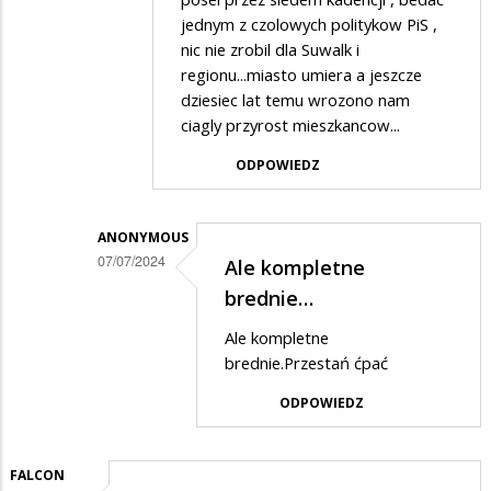
jednym z czolowych politykow PiS ,
umiera
nic nie zrobil dla Suwalk i
regionu...miasto umiera a jeszcze
dziesiec lat temu wrozono nam
ciagly przyrost mieszkancow...
ODPOWIEDZ
ANONYMOUS
07/07/2024
Ale kompletne
Dodane
brednie…
przez
Ale kompletne
PiSwyborca
brednie.Przestań ćpać
w
ODPOWIEDZ
odpowiedzi
na
FALCON
Zadzwon