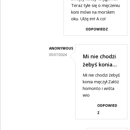
to
Teraz tyle się o męczeniu
koni mówi na morskim
możesz
oku. Ulżę im! A co!
z…
ODPOWIEDZ
ANONYMOUS
05/07/2024
Mi nie chodzi
Dodane
żebyś konia…
przez
Mi nie chodzi żebyś
Ciekawski
konia męczył.Załóż
Lewak
homonto i wiśta
wio
w
odpowiedzi
ODPOWIED
na
Z
Do