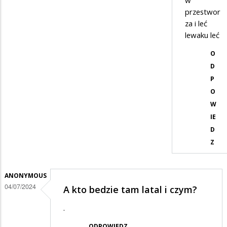
w
przestwor
za i leć
lewaku leć
O
D
P
O
W
IE
D
Z
ANONYMOUS
04/07/2024
A kto bedzie tam latal i czym?
.
ODPOWIEDZ