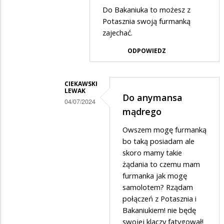
jeszcze
przez
Do Bakaniuka to możesz z
połączenia
Ciekawski
Potasznia swoją furmanką
do…
Lewak
zajechać.
w
ODPOWIEDZ
odpowiedzi
na
CIEKAWSKI
Do
LEWAK
Do anymansa
04/07/2024
Bakaniuka
mądrego
Dodane
Owszem mogę furmanką
przez
bo taką posiadam ale
Anonymous
skoro mamy takie
w
żądania to czemu mam
odpowiedzi
furmanka jak mogę
samolotem? Rządam
na
połączeń z Potasznia i
Do
Bakaniukiem! nie będę
Bakaniuka
swojej klaczy fatygował!