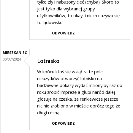
tylko zły i nabuzony cieć (chyba). Skoro to
jest tylko dla wybranej grupy
użytkowników, to okay, i niech nazywa się
to lądowisko.
ODPOWIEDZ
MIESZKANIEC
06/07/2024
Lotnisko
W końcu ktoś się wziął za te pole
nieużytków otworzyć lotnisko na
badziewne pokazy wydać miliony by raz do
roku zrobić imprezę a głupi naród dalej
głosuje na czeska, za renkiewicza jeszcze
nic nie zrobiono w mieście oprócz tego że
długi rosną
ODPOWIEDZ