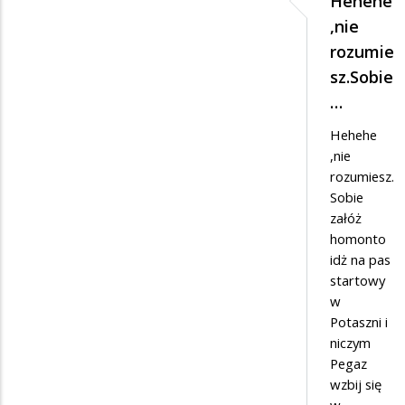
Hehehe
Dodane
,nie
przez
rozumie
Ciekawski
sz.Sobie
Lewak
…
w
Hehehe
odpowiedzi
,nie
rozumiesz.
na
Sobie
Do
załóż
mądrego
homonto
Anumousa
idż na pas
startowy
w
Potaszni i
niczym
Pegaz
wzbij się