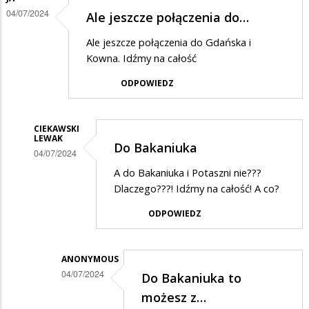
04/07/2024
Ale jeszcze połączenia do…
Ale jeszcze połączenia do Gdańska i
Kowna. Idźmy na całość
ODPOWIEDZ
CIEKAWSKI
LEWAK
Do Bakaniuka
04/07/2024
Dodane
A do Bakaniuka i Potaszni nie???
Dlaczego???! Idźmy na całość! A co?
przez
Ja
ODPOWIEDZ
w
odpowiedzi
ANONYMOUS
na
04/07/2024
Do Bakaniuka to
Ale
Dodane
możesz z…