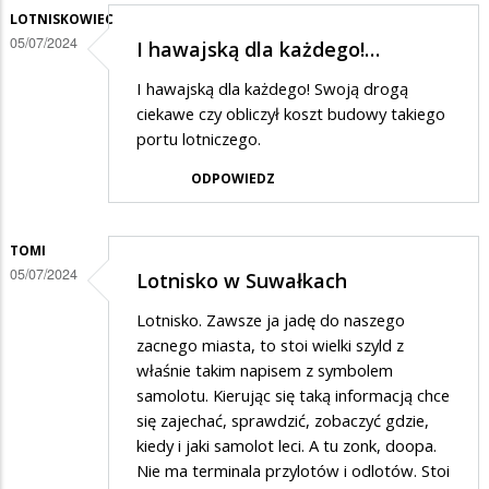
czym?
LOTNISKOWIEC
05/07/2024
I hawajską dla każdego!…
I hawajską dla każdego! Swoją drogą
ciekawe czy obliczył koszt budowy takiego
portu lotniczego.
ODPOWIEDZ
TOMI
05/07/2024
Lotnisko w Suwałkach
Lotnisko. Zawsze ja jadę do naszego
zacnego miasta, to stoi wielki szyld z
właśnie takim napisem z symbolem
samolotu. Kierując się taką informacją chce
się zajechać, sprawdzić, zobaczyć gdzie,
kiedy i jaki samolot leci. A tu zonk, doopa.
Nie ma terminala przylotów i odlotów. Stoi