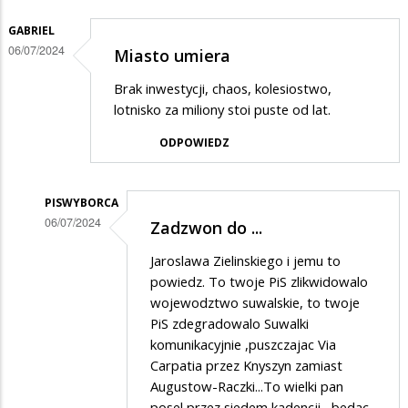
GABRIEL
06/07/2024
Miasto umiera
Brak inwestycji, chaos, kolesiostwo,
lotnisko za miliony stoi puste od lat.
ODPOWIEDZ
PISWYBORCA
06/07/2024
Zadzwon do ...
Dodane
Jaroslawa Zielinskiego i jemu to
przez
powiedz. To twoje PiS zlikwidowalo
Gabriel
wojewodztwo suwalskie, to twoje
PiS zdegradowalo Suwalki
w
komunikacyjnie ,puszczajac Via
odpowiedzi
Carpatia przez Knyszyn zamiast
na
Augustow-Raczki...To wielki pan
Miasto
posel przez siedem kadencji , bedac