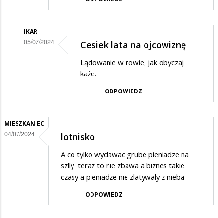
IKAR
05/07/2024
Cesiek lata na ojcowiznę
Dodane
Lądowanie w rowie, jak obyczaj
przez
każe.
Anonymous
ODPOWIEDZ
w
odpowiedzi
MIESZKANIEC
na
04/07/2024
lotnisko
A
kto
A co tylko wydawac grube pieniadze na
szlly teraz to nie zbawa a biznes takie
bedzie
czasy a pieniadze nie zlatywaly z nieba
tam
ODPOWIEDZ
latal
i