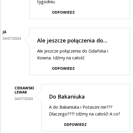
tygodniu.
ODPOWIEDZ
JA
04/07/2024
Ale jeszcze połączenia do…
Ale jeszcze połączenia do Gdańska i
Kowna. Idźmy na całość
ODPOWIEDZ
CIEKAWSKI
LEWAK
Do Bakaniuka
04/07/2024
Dodane
A do Bakaniuka i Potaszni nie???
Dlaczego???! Idźmy na całość! A co?
przez
Ja
ODPOWIEDZ