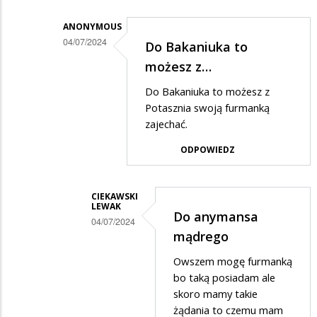
w
odpowiedzi
ANONYMOUS
na
04/07/2024
Do Bakaniuka to
Ale
Dodane
możesz z…
jeszcze
przez
Do Bakaniuka to możesz z
połączenia
Ciekawski
Potasznia swoją furmanką
do…
Lewak
zajechać.
w
ODPOWIEDZ
odpowiedzi
na
CIEKAWSKI
Do
LEWAK
Do anymansa
04/07/2024
Bakaniuka
mądrego
Dodane
Owszem mogę furmanką
przez
bo taką posiadam ale
Anonymous
skoro mamy takie
w
żądania to czemu mam