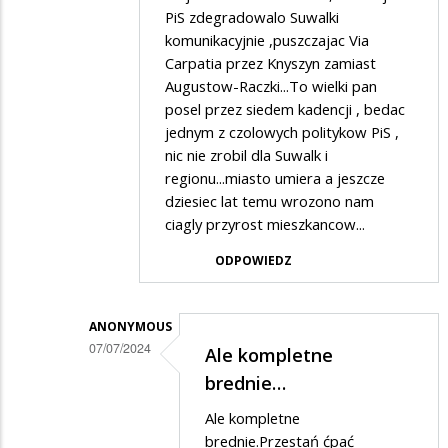
PiS zdegradowalo Suwalki
w
komunikacyjnie ,puszczajac Via
odpowiedzi
Carpatia przez Knyszyn zamiast
na
Augustow-Raczki...To wielki pan
Miasto
posel przez siedem kadencji , bedac
jednym z czolowych politykow PiS ,
umiera
nic nie zrobil dla Suwalk i
regionu...miasto umiera a jeszcze
dziesiec lat temu wrozono nam
ciagly przyrost mieszkancow...
ODPOWIEDZ
ANONYMOUS
07/07/2024
Ale kompletne
Dodane
brednie…
przez
Ale kompletne
PiSwyborca
brednie.Przestań ćpać