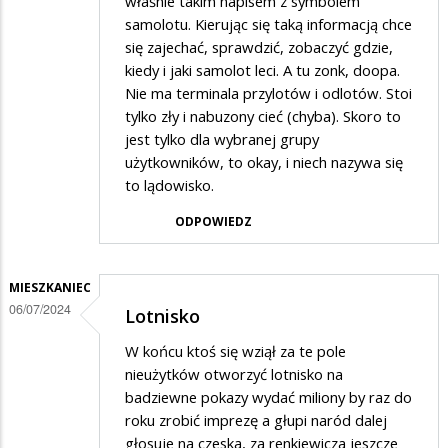
właśnie takim napisem z symbolem
samolotu. Kierując się taką informacją chce
się zajechać, sprawdzić, zobaczyć gdzie,
kiedy i jaki samolot leci. A tu zonk, doopa.
Nie ma terminala przylotów i odlotów. Stoi
tylko zły i nabuzony cieć (chyba). Skoro to
jest tylko dla wybranej grupy
użytkowników, to okay, i niech nazywa się
to lądowisko.
ODPOWIEDZ
MIESZKANIEC
06/07/2024
Lotnisko
W końcu ktoś się wziął za te pole
nieużytków otworzyć lotnisko na
badziewne pokazy wydać miliony by raz do
roku zrobić imprezę a głupi naród dalej
głosuje na czeska, za renkiewicza jeszcze