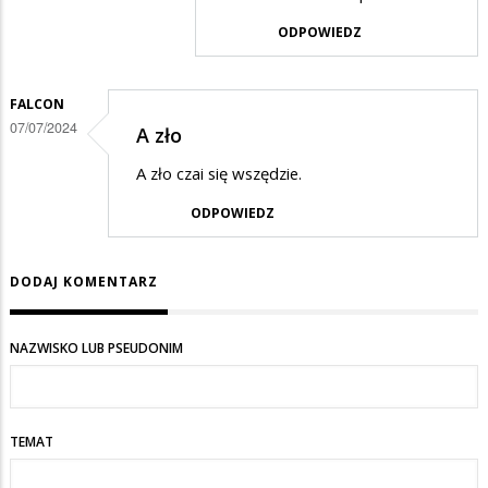
w
ODPOWIEDZ
odpowiedzi
na
FALCON
Zadzwon
07/07/2024
A zło
do
A zło czai się wszędzie.
...
ODPOWIEDZ
DODAJ KOMENTARZ
NAZWISKO LUB PSEUDONIM
TEMAT