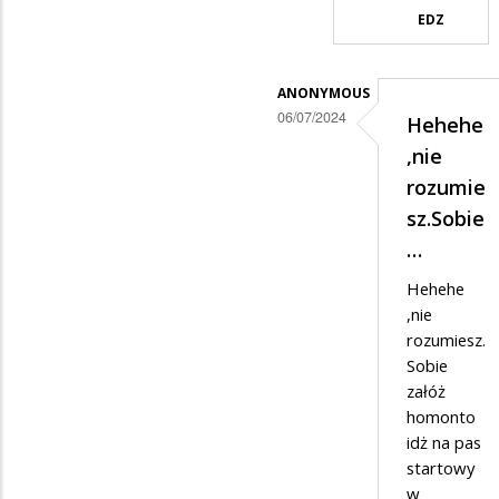
EDZ
konia…
ANONYMOUS
06/07/2024
Hehehe
Dodane
,nie
przez
rozumie
Ciekawski
sz.Sobie
Lewak
…
w
Hehehe
odpowiedzi
,nie
rozumiesz.
na
Sobie
Do
załóż
mądrego
homonto
Anumousa
idż na pas
startowy
w