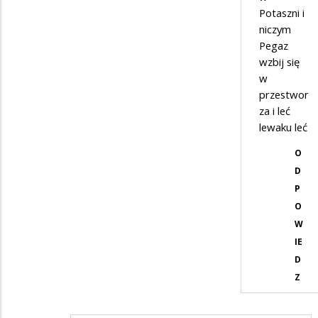
Potaszni i
niczym
Pegaz
wzbij się
w
przestwor
za i leć
lewaku leć
O
D
P
O
W
IE
D
Z