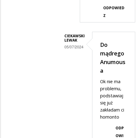
odpowiedzi
ODPOWIED
na
Z
Do
anymansa
CIEKAWSKI
LEWAK
mądrego
Do
05/07/2024
mądrego
Dodane
Anumous
przez
a
Anonymous
Ok nie ma
w
problemu,
odpowiedzi
podstawiaj
na
się już
Mi
zakładam ci
homonto
nie
chodzi
ODP
żebyś
OWI