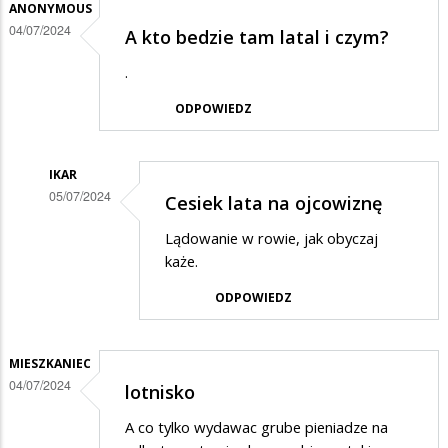
ANONYMOUS
04/07/2024
A kto bedzie tam latal i czym?
.
ODPOWIEDZ
IKAR
05/07/2024
Cesiek lata na ojcowiznę
Dodane
Lądowanie w rowie, jak obyczaj
przez
każe.
Anonymous
ODPOWIEDZ
w
odpowiedzi
MIESZKANIEC
na
04/07/2024
lotnisko
A
kto
A co tylko wydawac grube pieniadze na