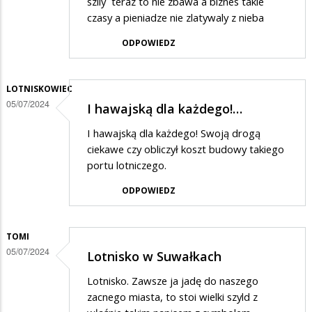
szlly teraz to nie zbawa a biznes takie
bedzie
czasy a pieniadze nie zlatywaly z nieba
tam
ODPOWIEDZ
latal
i
czym?
LOTNISKOWIEC
05/07/2024
I hawajską dla każdego!…
I hawajską dla każdego! Swoją drogą
ciekawe czy obliczył koszt budowy takiego
portu lotniczego.
ODPOWIEDZ
TOMI
05/07/2024
Lotnisko w Suwałkach
Lotnisko. Zawsze ja jadę do naszego
zacnego miasta, to stoi wielki szyld z