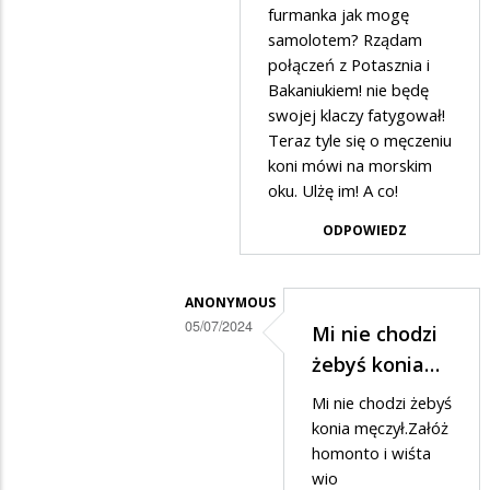
odpowiedzi
furmanka jak mogę
samolotem? Rządam
na
połączeń z Potasznia i
Do
Bakaniukiem! nie będę
Bakaniuka
swojej klaczy fatygował!
to
Teraz tyle się o męczeniu
koni mówi na morskim
możesz
oku. Ulżę im! A co!
z…
ODPOWIEDZ
ANONYMOUS
05/07/2024
Mi nie chodzi
Dodane
żebyś konia…
przez
Mi nie chodzi żebyś
Ciekawski
konia męczył.Załóż
Lewak
homonto i wiśta
wio
w