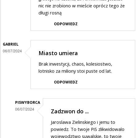
nic nie zrobiono w mieście oprócz tego że
długi rosną
ODPOWIEDZ
GABRIEL
06/07/2024
Miasto umiera
Brak inwestycji, chaos, kolesiostwo,
lotnisko za miliony stoi puste od lat.
ODPOWIEDZ
PISWYBORCA
06/07/2024
Zadzwon do ...
Dodane
Jaroslawa Zielinskiego i jemu to
przez
powiedz. To twoje PiS zlikwidowalo
Gabriel
wojewodztwo suwalskie, to twoje