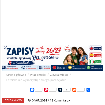
Strona główna
/
Wiadomości
/
Z życia miasta
/
Ścieżka
Lotnisko nie wykorzystuje swego potencjału?
nawigacyjna
Facebook
Pinterest
Tumblr
Reddit
Share
0
/
Z ŻYCIA MIASTA
04/07/2024
18 Komentarzy