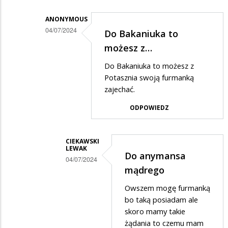
w
odpowiedzi
ANONYMOUS
na
04/07/2024
Do Bakaniuka to
Ale
Dodane
możesz z…
jeszcze
przez
Do Bakaniuka to możesz z
połączenia
Ciekawski
Potasznia swoją furmanką
do…
Lewak
zajechać.
w
ODPOWIEDZ
odpowiedzi
na
CIEKAWSKI
Do
LEWAK
Do anymansa
04/07/2024
Bakaniuka
mądrego
Dodane
Owszem mogę furmanką
przez
bo taką posiadam ale
Anonymous
skoro mamy takie
w
żądania to czemu mam