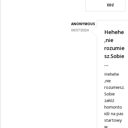
EDZ
konia…
ANONYMOUS
06/07/2024
Hehehe
Dodane
,nie
przez
rozumie
Ciekawski
sz.Sobie
Lewak
…
w
Hehehe
odpowiedzi
,nie
rozumiesz.
na
Sobie
Do
załóż
mądrego
homonto
Anumousa
idż na pas
startowy
w