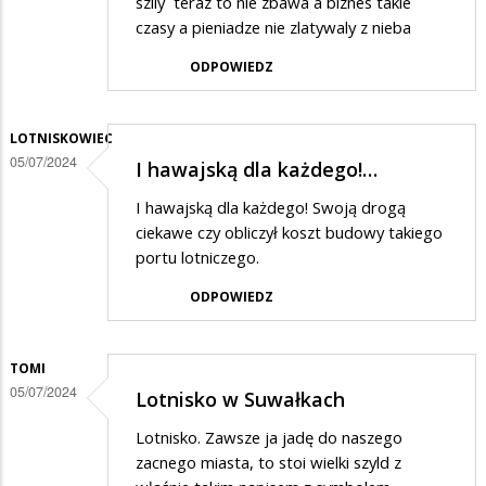
szlly teraz to nie zbawa a biznes takie
bedzie
czasy a pieniadze nie zlatywaly z nieba
tam
ODPOWIEDZ
latal
i
czym?
LOTNISKOWIEC
05/07/2024
I hawajską dla każdego!…
I hawajską dla każdego! Swoją drogą
ciekawe czy obliczył koszt budowy takiego
portu lotniczego.
ODPOWIEDZ
TOMI
05/07/2024
Lotnisko w Suwałkach
Lotnisko. Zawsze ja jadę do naszego
zacnego miasta, to stoi wielki szyld z