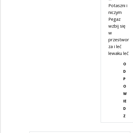
Potaszni i
niczym
Pegaz
wzbij się
w
przestwor
za i leć
lewaku leć
O
D
P
O
W
IE
D
Z