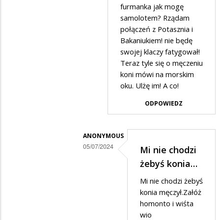
odpowiedzi
furmanka jak mogę
samolotem? Rządam
na
połączeń z Potasznia i
Do
Bakaniukiem! nie będę
Bakaniuka
swojej klaczy fatygował!
to
Teraz tyle się o męczeniu
koni mówi na morskim
możesz
oku. Ulżę im! A co!
z…
ODPOWIEDZ
ANONYMOUS
05/07/2024
Mi nie chodzi
Dodane
żebyś konia…
przez
Mi nie chodzi żebyś
Ciekawski
konia męczył.Załóż
Lewak
homonto i wiśta
wio
w