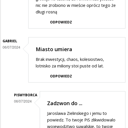
nic nie zrobiono w mieście oprócz tego że
długi rosną
ODPOWIEDZ
GABRIEL
06/07/2024
Miasto umiera
Brak inwestycji, chaos, kolesiostwo,
lotnisko za miliony stoi puste od lat.
ODPOWIEDZ
PISWYBORCA
06/07/2024
Zadzwon do ...
Dodane
Jaroslawa Zielinskiego i jemu to
przez
powiedz. To twoje PiS zlikwidowalo
Gabriel
wojewodztwo suwalskie, to twoje