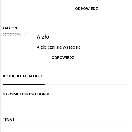
w
ODPOWIEDZ
odpowiedzi
na
FALCON
Zadzwon
07/07/2024
A zło
do
A zło czai się wszędzie.
...
ODPOWIEDZ
DODAJ KOMENTARZ
NAZWISKO LUB PSEUDONIM
TEMAT