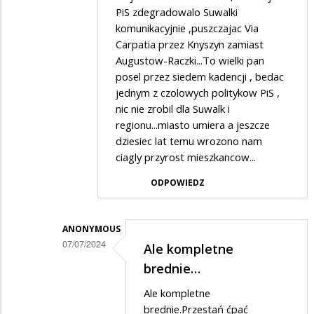
PiS zdegradowalo Suwalki
w
komunikacyjnie ,puszczajac Via
odpowiedzi
Carpatia przez Knyszyn zamiast
na
Augustow-Raczki...To wielki pan
Miasto
posel przez siedem kadencji , bedac
jednym z czolowych politykow PiS ,
umiera
nic nie zrobil dla Suwalk i
regionu...miasto umiera a jeszcze
dziesiec lat temu wrozono nam
ciagly przyrost mieszkancow...
ODPOWIEDZ
ANONYMOUS
07/07/2024
Ale kompletne
Dodane
brednie…
przez
Ale kompletne
PiSwyborca
brednie.Przestań ćpać