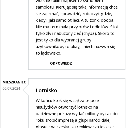
właśnie takim napisem z symbolem
samolotu. Kierując się taką informacją chce
się zajechać, sprawdzić, zobaczyć gdzie,
kiedy i jaki samolot leci. A tu zonk, doopa.
Nie ma terminala przylotów i odlotów. Stoi
tylko zły i nabuzony cieć (chyba). Skoro to
jest tylko dla wybranej grupy
użytkowników, to okay, i niech nazywa się
to lądowisko.
ODPOWIEDZ
MIESZKANIEC
06/07/2024
Lotnisko
W końcu ktoś się wziął za te pole
nieużytków otworzyć lotnisko na
badziewne pokazy wydać miliony by raz do
roku zrobić imprezę a głupi naród dalej
głosuje na czeska, za renkiewicza jeszcze