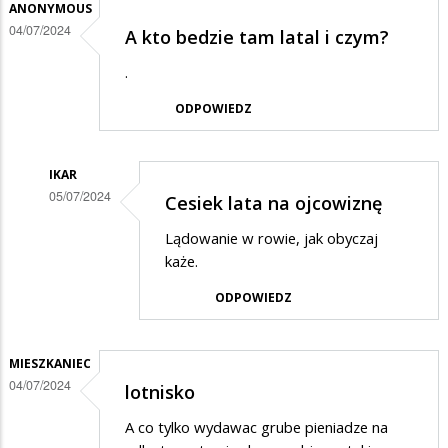
ANONYMOUS
04/07/2024
A kto bedzie tam latal i czym?
.
ODPOWIEDZ
IKAR
05/07/2024
Cesiek lata na ojcowiznę
Dodane
Lądowanie w rowie, jak obyczaj
przez
każe.
Anonymous
ODPOWIEDZ
w
odpowiedzi
MIESZKANIEC
na
04/07/2024
lotnisko
A
kto
A co tylko wydawac grube pieniadze na