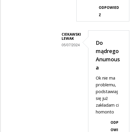
odpowiedzi
ODPOWIED
na
Z
Do
anymansa
CIEKAWSKI
LEWAK
mądrego
Do
05/07/2024
mądrego
Dodane
Anumous
przez
a
Anonymous
Ok nie ma
w
problemu,
odpowiedzi
podstawiaj
na
się już
Mi
zakładam ci
homonto
nie
chodzi
ODP
żebyś
OWI