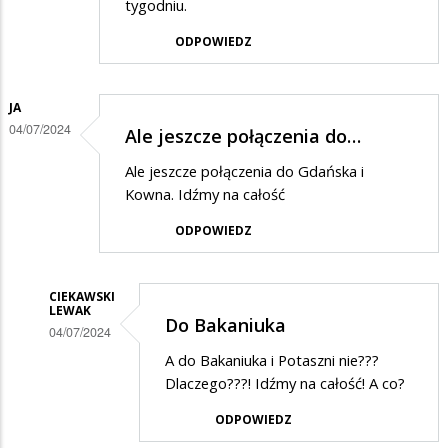
tygodniu.
ODPOWIEDZ
JA
04/07/2024
Ale jeszcze połączenia do…
Ale jeszcze połączenia do Gdańska i
Kowna. Idźmy na całość
ODPOWIEDZ
CIEKAWSKI
LEWAK
Do Bakaniuka
04/07/2024
Dodane
A do Bakaniuka i Potaszni nie???
Dlaczego???! Idźmy na całość! A co?
przez
Ja
ODPOWIEDZ