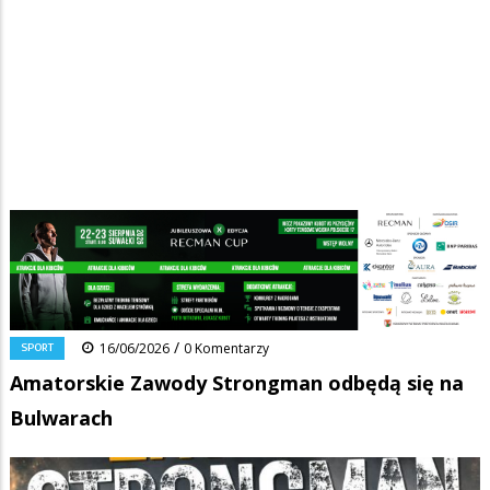
Strona główna
/
Wiadomości
/
Sport
/
Ścieżka
Amatorskie Zawody Strongman odbędą się na Bulwarach
nawigacyjna
Facebook
Pinterest
Tumblr
Reddit
Share
0
/
SPORT
16/06/2026
0 Komentarzy
Amatorskie Zawody Strongman odbędą się na
Bulwarach