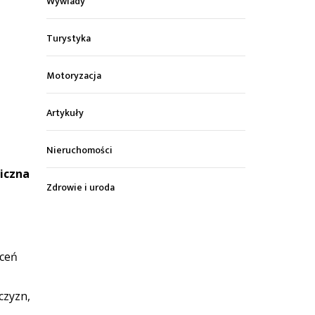
Wywiady
Turystyka
Motoryzacja
Artykuły
Nieruchomości
liczna
Zdrowie i uroda
aceń
czyzn,