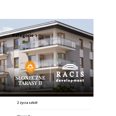
hare
Kategorie
Z życia miasta
Sport
Kultura
Wiadomości z regionu
Z życia szkół