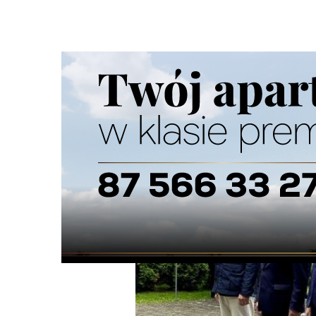
Strona główna
/
Wiadomości
/
Z życia miasta
/
Pamiętali 
Ścieżka
nawigacyjna
/
Z ŻYCIA MIASTA
15/06/2026
0 Komentarzy
Pamiętali o ofiarach wojny