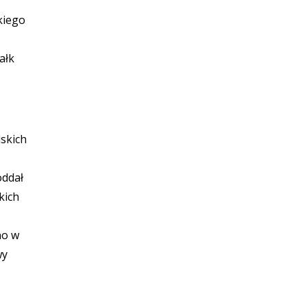
kiego
ałk
skich
oddał
kich
no w
wy