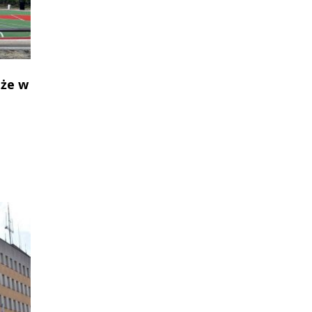
oże w