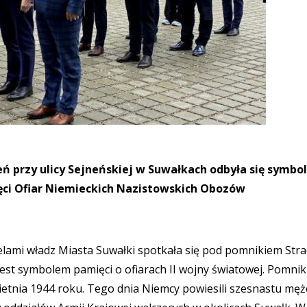
ń przy ulicy Sejneńskiej w Suwałkach odbyła się symbo
ęci Ofiar Niemieckich Nazistowskich Obozów
ielami władz Miasta Suwałki spotkała się pod pomnikiem Str
 jest symbolem pamięci o ofiarach II wojny światowej. Pomnik
ietnia 1944 roku. Tego dnia Niemcy powiesili szesnastu męż