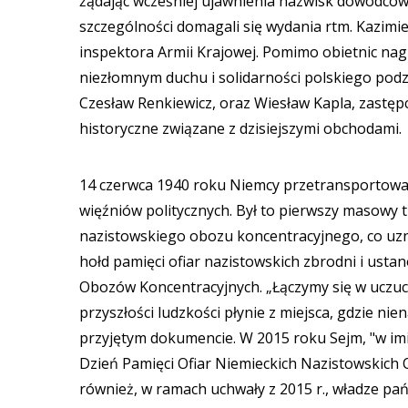
żądając wcześniej ujawnienia nazwisk dowódców 
szczególności domagali się wydania rtm. Kazim
inspektora Armii Krajowej. Pomimo obietnic nagró
niezłomnym duchu i solidarności polskiego podz
Czesław Renkiewicz, oraz Wiesław Kapla, zastę
historyczne związane z dzisiejszymi obchodami.
14 czerwca 1940 roku Niemcy przetransportowal
więźniów politycznych. Był to pierwszy masowy
nazistowskiego obozu koncentracyjnego, co uzna
hołd pamięci ofiar nazistowskich zbrodni i ust
Obozów Koncentracyjnych. „Łączymy się w uczuci
przyszłości ludzkości płynie z miejsca, gdzie ni
przyjętym dokumencie. W 2015 roku Sejm, "w im
Dzień Pamięci Ofiar Niemieckich Nazistowskich
również, w ramach uchwały z 2015 r., władze p