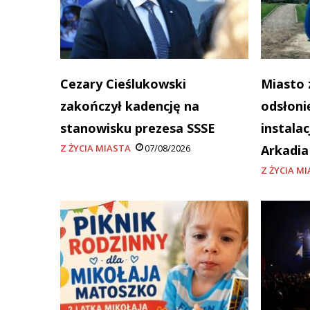
Cezary Cieślukowski
Miasto 
zakończył kadencję na
odsłoni
stanowisku prezesa SSSE
instala
Z ŻYCIA MIASTA
07/08/2026
Arkadi
Z ŻYCIA M