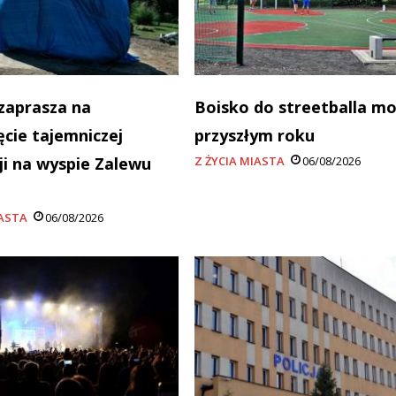
zaprasza na
Boisko do streetballa m
ęcie tajemniczej
przyszłym roku
cji na wyspie Zalewu
Z ŻYCIA MIASTA
06/08/2026
a
IASTA
06/08/2026