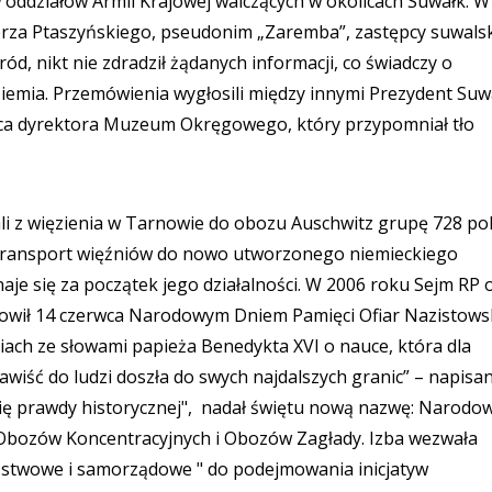
oddziałów Armii Krajowej walczących w okolicach Suwałk. W
ierza Ptaszyńskiego, pseudonim „Zaremba”, zastępcy suwals
d, nikt nie zdradził żądanych informacji, co świadczy o
iemia. Przemówienia wygłosili między innymi Prezydent Suw
pca dyrektora Muzeum Okręgowego, który przypomniał tło
i z więzienia w Tarnowie do obozu Auschwitz grupę 728 pol
 transport więźniów do nowo utworzonego niemieckiego
je się za początek jego działalności. W 2006 roku Sejm RP 
anowił 14 czerwca Narodowym Dniem Pamięci Ofiar Nazistows
ach ze słowami papieża Benedykta XVI o nauce, która dla
enawiść do ludzi doszła do swych najdalszych granic” – napisa
ię prawdy historycznej", nadał świętu nową nazwę: Narodo
 Obozów Koncentracyjnych i Obozów Zagłady. Izba wezwała
aństwowe i samorządowe " do podejmowania inicjatyw