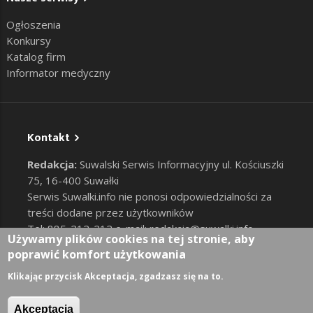
Ogłoszenia
Konkursy
Katalog firm
Informator medyczny
Kontakt
Redakcja:
Suwalski Serwis Informacyjny ul. Kościuszki
75, 16-400 Suwałki
Serwis Suwalki.info nie ponosi odpowiedzialności za
treści dodane przez użytkowników
Tel: 885-212-212 e-mail:
redakcja@suwalki.info
,
Używamy plików cookies na tej stronie, aby
reklama@suwalki.info
poprawić komfort użytkowania
RODO
|
Cookies
Zaloguj
Klikając przycisk Akceptacja, zgadzasz się na to.
User account menu
Akceptacja