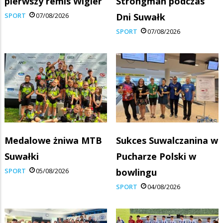
pierwszy remis Wigier
Strongman podczas
SPORT
07/08/2026
Dni Suwałk
SPORT
07/08/2026
Medalowe żniwa MTB
Sukces Suwalczanina w
Suwałki
Pucharze Polski w
SPORT
05/08/2026
bowlingu
SPORT
04/08/2026