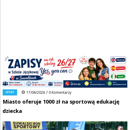
Strona główna
/
Wiadomości
/
Sport
/
Ścieżka
Miasto oferuje 1000 zł na sportową edukację dziecka
nawigacyjna
Facebook
Pinterest
Tumblr
Reddit
Share
0
/
SPORT
17/06/2026
0 Komentarzy
Miasto oferuje 1000 zł na sportową edukację
dziecka