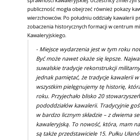
sprawności kawaleryjskiej. Uczestnicy zmierzyli s
publiczność mogła obejrzeć również pokazy kawa
wierzchowców. Po południu oddziały kawalerii 
zobaczenia historycznych formacji w centrum m
Kawaleryjskiego.
- Miejsce wydarzenia jest w tym roku now
Być może nawet okaże się lepsze. Najważn
suwalskie tradycje rekonstrukcji militarn
jednak pamiętać, że tradycje kawalerii 
wszystkim pielęgnujemy tę historię, któr
roku. Przyjechało blisko 20 stowarzysz
pododdziałów kawalerii. Tradycyjnie goś
w bardzo licznym składzie – z dwiema se
kawaleryjską. To nowość, która, mam nad
są także przedstawiciele 15. Pułku Ułan