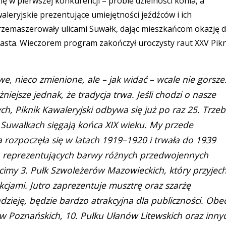
ię w pierwszej konkurencji – próbie dzielności konia, a
leryjskie prezentujące umiejętności jeźdźców i ich
przemaszerowały ulicami Suwałk, dając mieszkańcom okazję 
iasta. Wieczorem program zakończył uroczysty raut XXV Pik
e, nieco zmienione, ale – jak widać – wcale nie gorsze
iejsze jednak, że tradycja trwa. Jeśli chodzi o nasze
ych, Piknik Kawaleryjski odbywa się już po raz 25. Trze
w Suwałkach sięgają końca XIX wieku. My przede
a rozpoczęła się w latach 1919–1920 i trwała do 1939
eń reprezentujących barwy różnych przedwojennych
cimy 3. Pułk Szwoleżerów Mazowieckich, który przyjech
kcjami. Jutro zaprezentuje musztrę oraz szarżę
zieję, będzie bardzo atrakcyjna dla publiczności. Obe
ów Poznańskich, 10. Pułku Ułanów Litewskich oraz inny