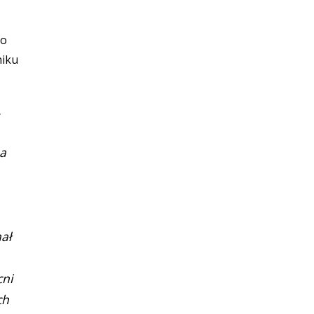
do
niku
.
ba
ał
cni
ch