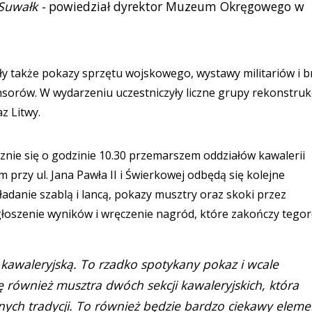
 Suwałk -
powiedział dyrektor Muzeum Okręgowego w
ły także pokazy sprzętu wojskowego, wystawy militariów i b
sorów. W wydarzeniu uczestniczyły liczne grupy rekonstrukc
az Litwy.
znie się o godzinie 10.30 przemarszem oddziałów kawalerii
przy ul. Jana Pawła II i Świerkowej odbędą się kolejne
adanie szablą i lancą, pokazy musztry oraz skoki przez
głoszenie wyników i wręczenie nagród, które zakończy tego
 kawaleryjską. To rzadko spotykany pokaz i wcale
 również musztra dwóch sekcji kawaleryjskich, która
ch tradycji. To również będzie bardzo ciekawy eleme