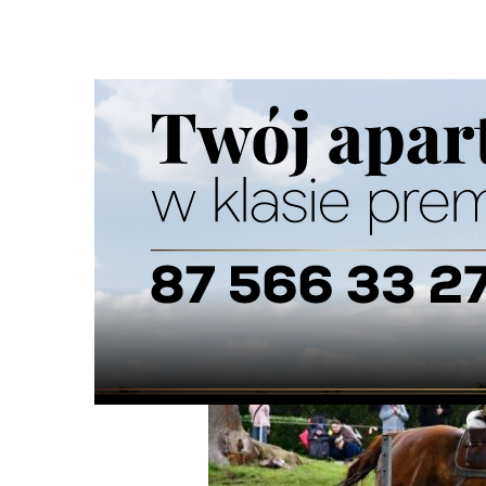
Strona główna
/
Wiadomości
/
Z życia miasta
/
XXV Piknik
Ścieżka
nawigacyjna
/
Z ŻYCIA MIASTA
13/06/2026
0 Komentarzy
XXV Piknik Kawaleryjski rozpoczął się 