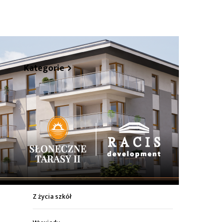
hare
Kategorie
Z życia miasta
Sport
Kultura
Wiadomości z regionu
Z życia szkół