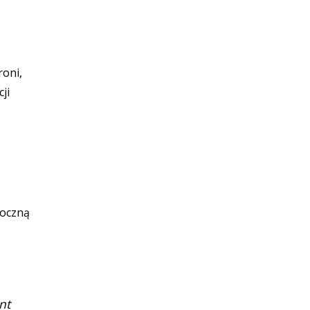
roni,
ji
roczną
nt