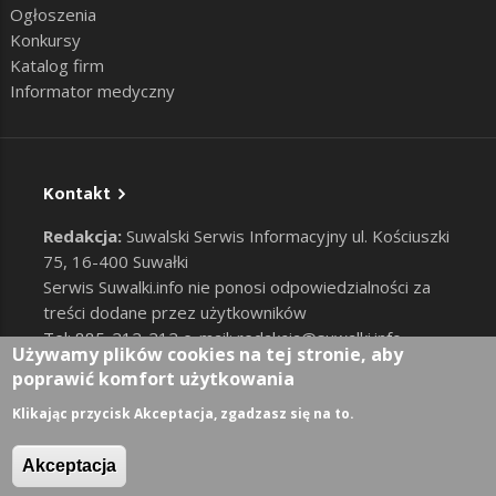
Ogłoszenia
Konkursy
Katalog firm
Informator medyczny
Kontakt
Redakcja:
Suwalski Serwis Informacyjny ul. Kościuszki
75, 16-400 Suwałki
Serwis Suwalki.info nie ponosi odpowiedzialności za
treści dodane przez użytkowników
Tel: 885-212-212 e-mail:
redakcja@suwalki.info
,
Używamy plików cookies na tej stronie, aby
reklama@suwalki.info
poprawić komfort użytkowania
RODO
|
Cookies
Zaloguj
Klikając przycisk Akceptacja, zgadzasz się na to.
User account menu
Akceptacja