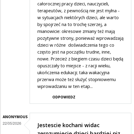
całorocznej pracy dzieci, nauczycieli,
terapeutów, z pewnością nie jest mylna -
w sytuacjach niektórych dzieci, ale warto
by spojrzeć na to trochę szerzej, a
mianowicie: okresowe zmiany też mają
pozytywne strony, ponieważ wprowadzają
dzieci w różne doświadczenia tego co
często jest na początku trudne, inne,
nowe. Przecież z biegiem czasu dzieci będą
opuszczały to miejsce - z racji wieku,
ukończenia edukacji; taka wakacyjna
przerwa może też służyć stopniowemu
wprowadzaniu w ten etap...
ODPOWIEDZ
ANONYMOUS
22/05/2026
Jestescie kochani widac
zerozumiecie dzieci bardziej niz