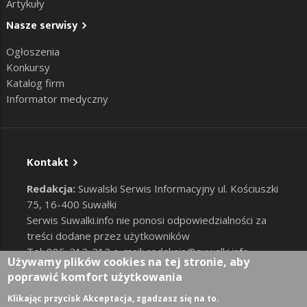
Artykuły
Nasze serwisy
Ogłoszenia
Konkursy
Katalog firm
Informator medyczny
Kontakt
Redakcja:
Suwalski Serwis Informacyjny ul. Kościuszki
75, 16-400 Suwałki
Serwis Suwalki.info nie ponosi odpowiedzialności za
treści dodane przez użytkowników
Tel: 885-212-212 e-mail:
redakcja@suwalki.info
,
Używamy plików cookies na tej stronie, aby
reklama@suwalki.info
poprawić komfort użytkowania
RODO
|
Cookies
Zaloguj
Klikając przycisk Akceptacja, zgadzasz się na to.
User account menu