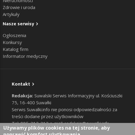
Nieruchomości
Zdrowie i uroda
Artykuły
Nasze serwisy
Ogłoszenia
Konkursy
Katalog firm
Informator medyczny
Kontakt
Redakcja:
Suwalski Serwis Informacyjny ul. Kościuszki
75, 16-400 Suwałki
Serwis Suwalki.info nie ponosi odpowiedzialności za
treści dodane przez użytkowników
Tel: 885-212-212 e-mail:
redakcja@suwalki.info
,
Używamy plików cookies na tej stronie, aby
reklama@suwalki.info
poprawić komfort użytkowania