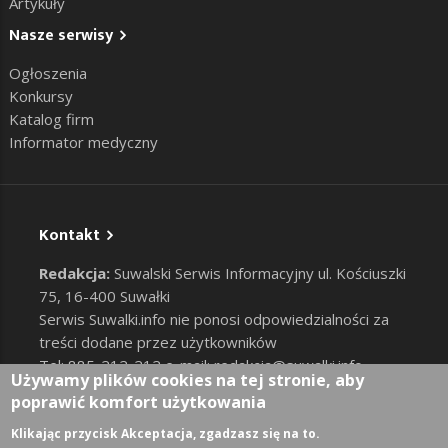
Artykuły
Nasze serwisy
Ogłoszenia
Konkursy
Katalog firm
Informator medyczny
Kontakt
Redakcja:
Suwalski Serwis Informacyjny ul. Kościuszki
75, 16-400 Suwałki
Serwis Suwalki.info nie ponosi odpowiedzialności za
treści dodane przez użytkowników
Tel: 885-212-212 e-mail:
redakcja@suwalki.info
,
Używamy plików cookies na tej stronie, aby
reklama@suwalki.info
poprawić komfort użytkowania
RODO
|
Cookies
Zaloguj
Klikając przycisk Akceptacja, zgadzasz się na to.
User account menu