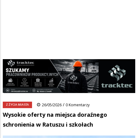
Strona główna
/
Wiadomości
/
Z życia miasta
/
Ścieżka
Wysokie oferty na miejsca doraźnego schronienia w Ratuszu i
szkołach
nawigacyjna
Facebook
Pinterest
Tumblr
Reddit
Share
0
/
Z ŻYCIA MIASTA
26/05/2026
0 Komentarzy
Wysokie oferty na miejsca doraźnego
schronienia w Ratuszu i szkołach