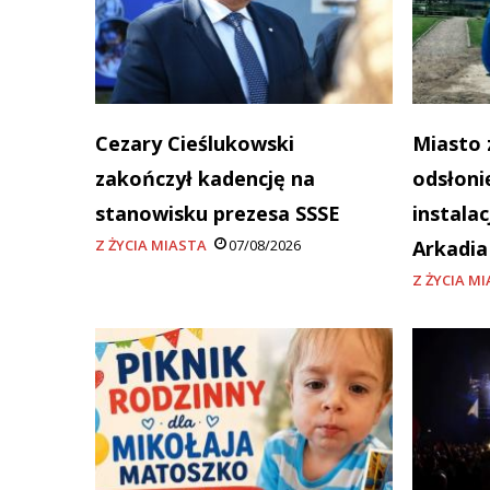
Cezary Cieślukowski
Miasto 
zakończył kadencję na
odsłoni
stanowisku prezesa SSSE
instala
Z ŻYCIA MIASTA
07/08/2026
Arkadi
Z ŻYCIA M