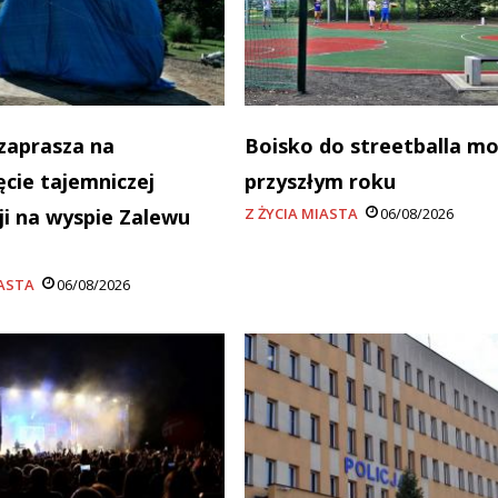
zaprasza na
Boisko do streetballa m
ęcie tajemniczej
przyszłym roku
cji na wyspie Zalewu
Z ŻYCIA MIASTA
06/08/2026
a
IASTA
06/08/2026