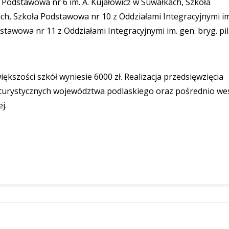
 Podstawowa nr 6 im. A. Kujałowicz w Suwałkach, Szkoła
ach, Szkoła Podstawowa nr 10 z Oddziałami Integracyjnymi im
tawowa nr 11 z Oddziałami Integracyjnymi im. gen. bryg. pil
szości szkół wyniesie 6000 zł. Realizacja przedsięwzięcia
ji turystycznych województwa podlaskiego oraz pośrednio we
j.