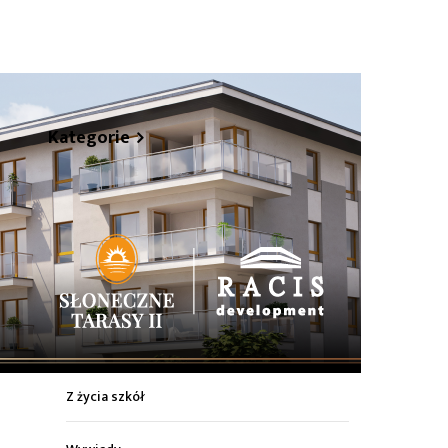
hare
Kategorie
Z życia miasta
Sport
Kultura
Wiadomości z regionu
Z życia szkół