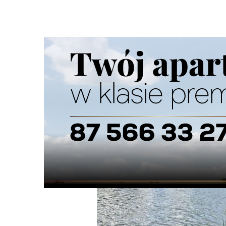
Strona główna
/
Wiadomości
/
Z życia miasta
/
Suwalskie 
Ścieżka
nawigacyjna
/
Z ŻYCIA MIASTA
04/08/2025
1 Komentarzy
Suwalskie szkoły z dofinansowaniem na 