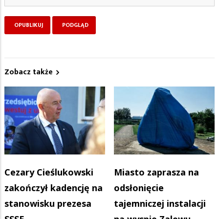
Zobacz także
Cezary Cieślukowski
Miasto zaprasza na
zakończył kadencję na
odsłonięcie
stanowisku prezesa
tajemniczej instalacji
SSSE
na wyspie Zalewu