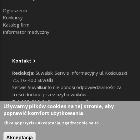
Ogłoszenia
Konkursy
Katalog firm
Informator medyczny
Kontakt
Redakcja:
Suwalski Serwis Informacyjny ul. Kościuszki
75, 16-400 Suwałki
Serwis Suwalki.info nie ponosi odpowiedzialności za
treści dodane przez użytkowników
Tel: 885-212-212 e-mail:
redakcja@suwalki.info
,
Używamy plików cookies na tej stronie, aby
reklama@suwalki.info
poprawić komfort użytkowania
RODO
|
Cookies
Zaloguj
Klikając przycisk Akceptacja, zgadzasz się na to.
User account menu
Akceptacja