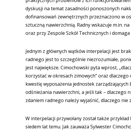
praktycznych problemów z ich funkcjonowaniem.
dyskusji na temat zasadności ponoszonych nakła
dofinansowań zewnętrznych przeznaczono w osta
sztuczną nawierzchnią. Radny wskazuje m.in. na 
oraz przy Zespole Szkół Technicznych i domaga 
Jednym z głównych wątków interpelacji jest bra
radnego jest to szczególnie niezrozumiałe, pon
jest największe. Cimochowski pyta wprost, „dl
korzystać w okresach zimowych” oraz dlaczego o
kwestię wyposażenia jednostek zarządzających bo
odśnieżania nawierzchni, a jeśli tak – dlaczego 
zdaniem radnego należy wyjaśnić, dlaczego nie 
W interpelacji przywołany został także przykł
siedem lat temu. Jak zauważa Sylwester Cimocho