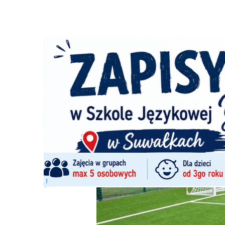
Strona główna
/
Wiadomości
/
Z życia miasta
/
Radny pyta
Ścieżka
nawigacyjna
/
Z ŻYCIA MIASTA
19/01/2026
2 Komentarzy
Radny pyta o boiska ze sztuczną nawier