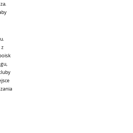
za.
aby
u.
 z
boisk
ngu,
kluby
ejsce
azania