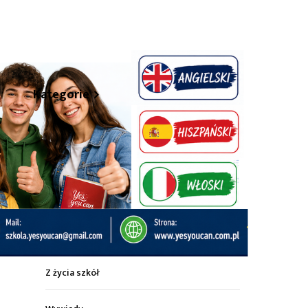
hare
Kategorie
Z życia miasta
Sport
Kultura
Wiadomości z regionu
Z życia szkół