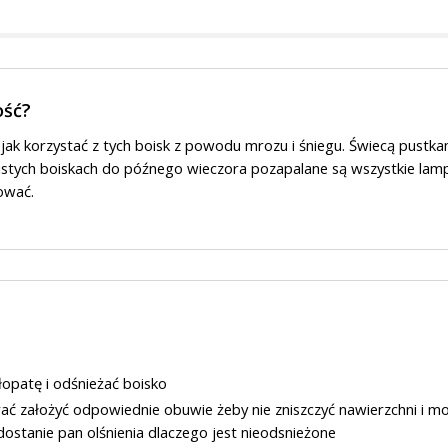
ość?
 jak korzystać z tych boisk z powodu mrozu i śniegu. Świecą pustka
ustych boiskach do późnego wieczora pozapalane są wszystkie lamp
ować.
łopatę i odśnieżać boisko
brać założyć odpowiednie obuwie żeby nie zniszczyć nawierzchni i m
 dostanie pan olśnienia dlaczego jest nieodsnieżone