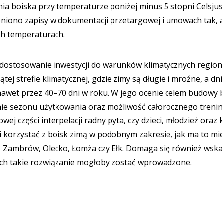
a boiska przy temperaturze poniżej minus 5 stopni Celsjus
ieniono zapisy w dokumentacji przetargowej i umowach tak, 
ch temperaturach.
dostosowanie inwestycji do warunków klimatycznych region
ej strefie klimatycznej, gdzie zimy są długie i mroźne, a dni
nawet przez 40–70 dni w roku. W jego ocenie celem budowy 
ie sezonu użytkowania oraz możliwość całorocznego treni
części interpelacji radny pyta, czy dzieci, młodzież oraz 
 korzystać z boisk zimą w podobnym zakresie, jak ma to mi
w, Zambrów, Olecko, Łomża czy Ełk. Domaga się również wsk
ych takie rozwiązanie mogłoby zostać wprowadzone.