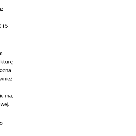
az
 i 5
em
ukturę
można
ównież
ie ma,
wej.
ło