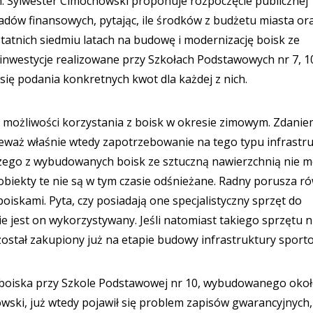
 Sylwester Cimochowski proponuje rozpoczęcie publicznej
dów finansowych, pytając, ile środków z budżetu miasta or
tnich siedmiu latach na budowę i modernizację boisk ze
inwestycje realizowane przy Szkołach Podstawowych nr 7, 10
się podania konkretnych kwot dla każdej z nich.
k możliwości korzystania z boisk w okresie zimowym. Zdani
ieważ właśnie wtedy zapotrzebowanie na tego typu infrastr
aczego z wybudowanych boisk ze sztuczną nawierzchnią nie 
biekty te nie są w tym czasie odśnieżane. Radny porusza r
iskami. Pyta, czy posiadają one specjalistyczny sprzęt do
nie jest on wykorzystywany. Jeśli natomiast takiego sprzętu n
został zakupiony już na etapie budowy infrastruktury sporto
ad boiska przy Szkole Podstawowej nr 10, wybudowanego oko
wski, już wtedy pojawił się problem zapisów gwarancyjnych,