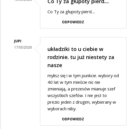
Co Ty za głupoty pierd....
Dodane
Co Ty za głupoty pierd....
przez
ODPOWIEDZ
Anonymous
w
odpowiedzi
JUPI
17/05/2026
układziki to u ciebie w
na
Dodane
rodzinie. tu już niestety za
Miejskie
przez
nasze
układziki.
Anonymous
mylisz się i w tym punkcie. wybory od
w
40 lat w tym mieście nic nie
odpowiedzi
zmieniają, a prezesów mianuje szef
wszystkich szefów. I nie jest to
na
prezio jeden z drugim, wybierany w
Miejskie
wyborach niby.
układziki.
ODPOWIEDZ