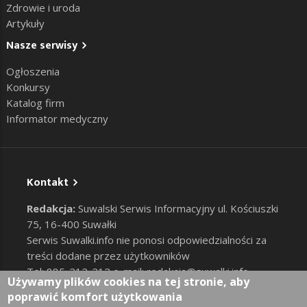
Zdrowie i uroda
Artykuły
Nasze serwisy
Ogłoszenia
Konkursy
Katalog firm
Informator medyczny
Kontakt
Redakcja:
Suwalski Serwis Informacyjny ul. Kościuszki
75, 16-400 Suwałki
Serwis Suwalki.info nie ponosi odpowiedzialności za
treści dodane przez użytkowników
Tel: 885-212-212 e-mail:
redakcja@suwalki.info
,
Używamy plików cookies na tej stronie, aby
reklama@suwalki.info
poprawić komfort użytkowania
RODO
|
Cookies