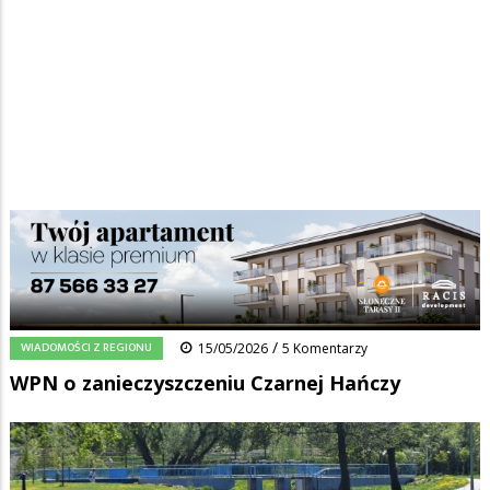
Strona główna
/
Wiadomości
/
Wiadomości z regionu
/
Ścieżka
WPN o zanieczyszczeniu Czarnej Hańczy
nawigacyjna
Facebook
Pinterest
Tumblr
Reddit
Share
0
/
WIADOMOŚCI Z REGIONU
15/05/2026
5 Komentarzy
WPN o zanieczyszczeniu Czarnej Hańczy