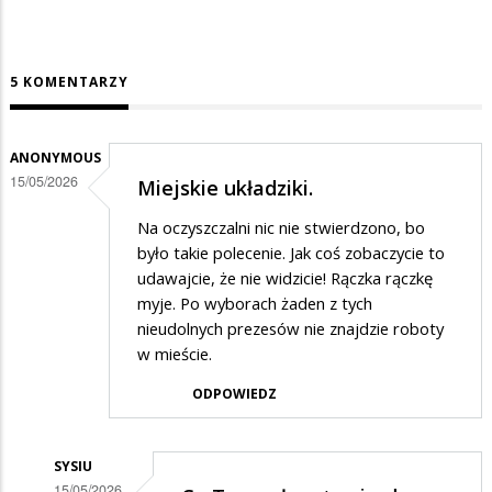
5 KOMENTARZY
ANONYMOUS
15/05/2026
Miejskie układziki.
Na oczyszczalni nic nie stwierdzono, bo
było takie polecenie. Jak coś zobaczycie to
udawajcie, że nie widzicie! Rączka rączkę
myje. Po wyborach żaden z tych
nieudolnych prezesów nie znajdzie roboty
w mieście.
ODPOWIEDZ
SYSIU
15/05/2026