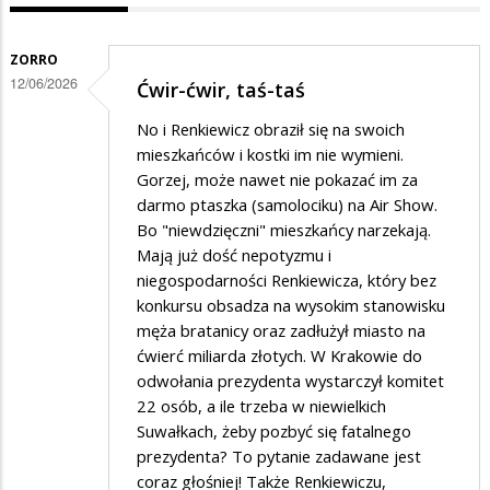
ZORRO
12/06/2026
Ćwir-ćwir, taś-taś
No i Renkiewicz obraził się na swoich
mieszkańców i kostki im nie wymieni.
Gorzej, może nawet nie pokazać im za
darmo ptaszka (samolociku) na Air Show.
Bo "niewdzięczni" mieszkańcy narzekają.
Mają już dość nepotyzmu i
niegospodarności Renkiewicza, który bez
konkursu obsadza na wysokim stanowisku
męża bratanicy oraz zadłużył miasto na
ćwierć miliarda złotych. W Krakowie do
odwołania prezydenta wystarczył komitet
22 osób, a ile trzeba w niewielkich
Suwałkach, żeby pozbyć się fatalnego
prezydenta? To pytanie zadawane jest
coraz głośniej! Także Renkiewiczu,