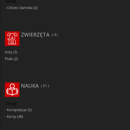
Moda
Odzież damska
(2)
ZWIERZĘTA
4
Koty
(3)
Ptaki
(2)
NAUKA
51
Usługi
Korepetycje
(5)
Kursy
(46)