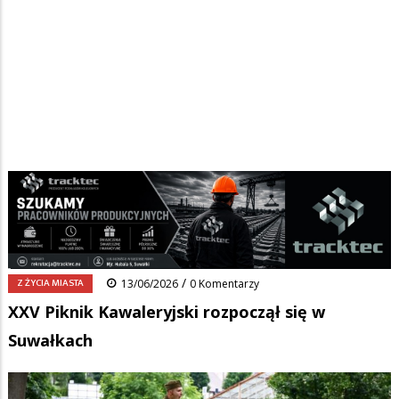
Strona główna
/
Wiadomości
/
Z życia miasta
/
Ścieżka
XXV Piknik Kawaleryjski rozpoczął się w Suwałkach
nawigacyjna
Facebook
Pinterest
Tumblr
Reddit
Share
0
/
Z ŻYCIA MIASTA
13/06/2026
0 Komentarzy
XXV Piknik Kawaleryjski rozpoczął się w
Suwałkach