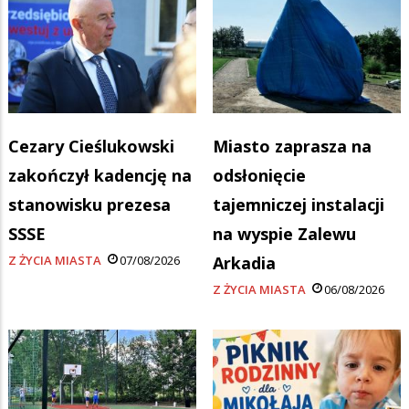
Cezary Cieślukowski
Miasto zaprasza na
zakończył kadencję na
odsłonięcie
stanowisku prezesa
tajemniczej instalacji
SSSE
na wyspie Zalewu
Z ŻYCIA MIASTA
07/08/2026
Arkadia
Z ŻYCIA MIASTA
06/08/2026